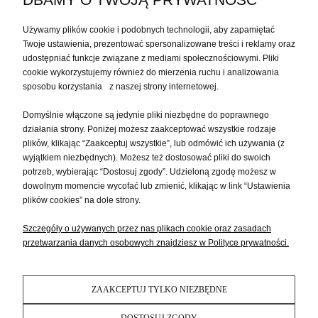
MEBLE KOLONIALNE DO GABINETU
Używamy plików cookie i podobnych technologii, aby zapamiętać
Twoje ustawienia, prezentować spersonalizowane treści i reklamy oraz
udostępniać funkcje związane z mediami społecznościowymi. Pliki
MOJE KONTO
cookie wykorzystujemy również do mierzenia ruchu i analizowania
sposobu korzystania z naszej strony internetowej.
PŁATNOŚCI I DOSTAWA
Domyślnie włączone są jedynie pliki niezbędne do poprawnego
działania strony. Poniżej możesz zaakceptować wszystkie rodzaje
plików, klikając “Zaakceptuj wszystkie”, lub odmówić ich używania (z
INFORMACJE
wyjątkiem niezbędnych). Możesz też dostosować pliki do swoich
potrzeb, wybierając “Dostosuj zgody”. Udzieloną zgodę możesz w
dowolnym momencie wycofać lub zmienić, klikając w link “Ustawienia
O NAS
plików cookies” na dole strony.
Szczegóły o używanych przez nas plikach cookie oraz zasadach
przetwarzania danych osobowych znajdziesz w Polityce prywatności.
ZAAKCEPTUJ TYLKO NIEZBĘDNE
DOSTOSUJ ZGODY