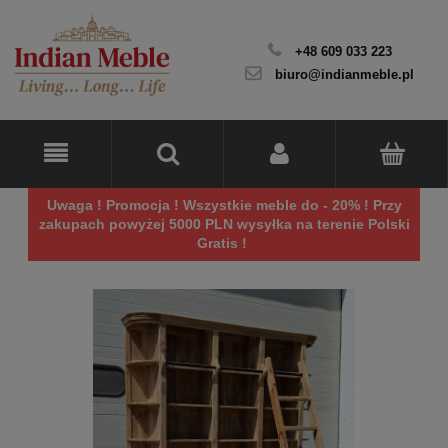
+48 609 033 223
biuro@indianmeble.pl
Uwaga ! Promocja ! Wszystkie meble do - 20% ! Przy
zakupach powyżej 5000 PLN wysyłka na terenie Polski
Gratis !