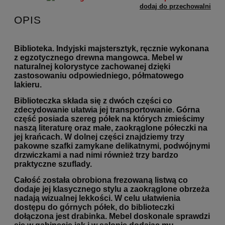
dodaj do przechowalni
OPIS
Biblioteka. Indyjski majstersztyk, ręcznie wykonana
z egzotycznego drewna mangowca. Mebel w
naturalnej kolorystyce zachowanej dzięki
zastosowaniu odpowiedniego, półmatowego
lakieru.
Biblioteczka składa się z dwóch części co
zdecydowanie ułatwia jej transportowanie. Górna
część posiada szereg półek na których zmieścimy
naszą literaturę oraz małe, zaokrąglone półeczki na
jej krańcach. W dolnej części znajdziemy trzy
pakowne szafki zamykane delikatnymi, podwójnymi
drzwiczkami a nad nimi również trzy bardzo
praktyczne szuflady.
Całość została obrobiona frezowaną listwą co
dodaje jej klasycznego stylu a zaokrąglone obrzeża
nadają wizualnej lekkości. W celu ułatwienia
dostępu do górnych półek, do biblioteczki
dołączona jest drabinka. Mebel doskonale sprawdzi