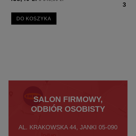
3 013,88 zł
3 767,35 zł
DO KOSZYKA
SALON FIRMOWY,
ODBIÓR OSOBISTY
AL. KRAKOWSKA 44, JANKI 05-090