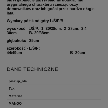
się w gabinecie jak i w salonie dodając mu
oryginalnego charakteru i ciesząc oczy
domowników oraz ich gości przez bardzo długie
lata.
Wymiary półek od góry L/Ś/P/B:
wysokość - L/Ś/P: 1- 30/38cm; 2- 28cm; 3,4-
30cm B- 30/38cm
głębokość - 35cm
szerokość - L/Ś/P:
44/49cm B- 20cm
DANE TECHNICZNE
pickup_sla
Tak
Materiał
MANGO