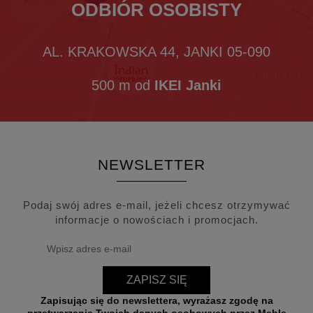
ODBIÓR OSOBISTY
AL. KRAKOWSKA 44, JANKI 05-090
500 m od
IKEI Janki
NEWSLETTER
Podaj swój adres e-mail, jeżeli chcesz otrzymywać
informacje o nowościach i promocjach.
ZAPISZ SIĘ
Zapisując się do newslettera, wyrażasz zgodę na
przetwarzanie Twoich danych osobowych przez Meble