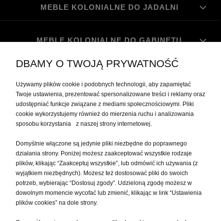
MEBLE KOLONIALNE DO JADALNI
MEBLE KOLONIALNE DO GABINETU
DBAMY O TWOJĄ PRYWATNOŚĆ
MOJE KONTO
Używamy plików cookie i podobnych technologii, aby zapamiętać
Twoje ustawienia, prezentować spersonalizowane treści i reklamy oraz
udostępniać funkcje związane z mediami społecznościowymi. Pliki
PŁATNOŚCI I DOSTAWA
cookie wykorzystujemy również do mierzenia ruchu i analizowania
sposobu korzystania z naszej strony internetowej.
INFORMACJE
Domyślnie włączone są jedynie pliki niezbędne do poprawnego
działania strony. Poniżej możesz zaakceptować wszystkie rodzaje
plików, klikając “Zaakceptuj wszystkie”, lub odmówić ich używania (z
O NAS
wyjątkiem niezbędnych). Możesz też dostosować pliki do swoich
potrzeb, wybierając “Dostosuj zgody”. Udzieloną zgodę możesz w
dowolnym momencie wycofać lub zmienić, klikając w link “Ustawienia
plików cookies” na dole strony.