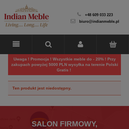
+48 609 033 223
biuro@indianmeble.pl
Uwaga ! Promocja ! Wszystkie meble do - 20% ! Przy
zakupach powyżej 5000 PLN wysyłka na terenie Polski
Gratis !
Ten produkt jest niedostępny.
SALON FIRMOWY,