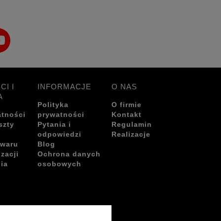
CI I
INFORMACJE
O NAS
A
Polityka
O firmie
atności
prywatności
Kontakt
szty
Pytania i
Regulamin
odpowiedzi
Realizacje
owaru
Blog
izacji
Ochrona danych
ia
osobowych