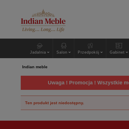
Jadalnia
Salon
Przedpokój
Gabinet
Indian meble
Uwaga ! Promocja ! Wszystkie me
Ten produkt jest niedostępny.