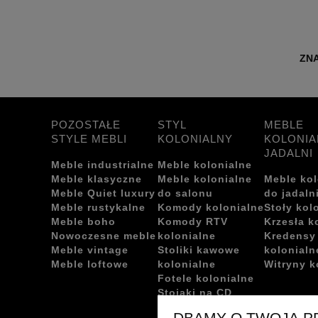
ZNA
POZOSTAŁE
STYL
MEBLE
STYLE MEBLI
KOLONIALNY
KOLONIA
JADALNI
Meble industrialne
Meble kolonialne
Meble klasyczne
Meble kolonialne
Meble kol
Meble Quiet luxury
do salonu
do jadaln
Meble rustykalne
Komody kolonialne
Stoły kol
Meble boho
Komody RTV
Krzesła k
Nowoczesne meble
kolonialne
Kredensy
Meble vintage
Stoliki kawowe
kolonialn
Meble loftowe
kolonialne
Witryny k
Fotele kolonialne
Stojaki na CD
kolonialne
DBAMY O TWOJĄ 