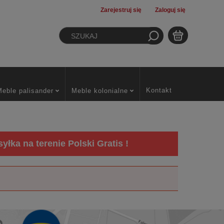
Zarejestruj się
Zaloguj się
Kontakt
Meble palisander
Meble kolonialne
łka na terenie Polski Gratis !