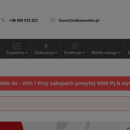
+48 609 033 223
biuro@indianmeble.pl
Sypialnia
Dekoracje
Kolekcje
Meble mango
ble do - 20% ! Przy zakupach powyżej 5000 PLN wysy