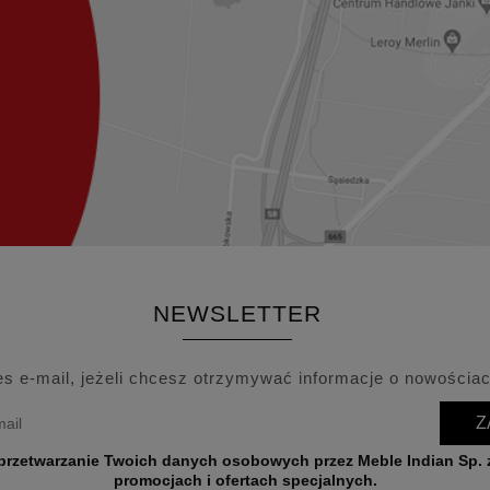
NEWSLETTER
es e-mail, jeżeli chcesz otrzymywać informacje o nowościac
Z
wych przez Meble Indian Sp. z o.o. w celu przesyłania informacji o nowościach,
promocjach i ofertach specjalnych.