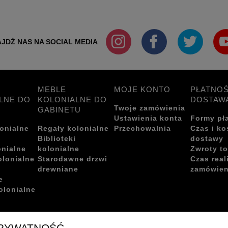
JDŻ NAS NA SOCIAL MEDIA
MEBLE
MOJE KONTO
PŁATNOŚ
LNE DO
KOLONIALNE DO
DOSTAW
Twoje zamówienia
GABINETU
Ustawienia konta
Formy pł
onialne
Regały kolonialne
Przechowalnia
Czas i ko
i
Biblioteki
dostawy
onialne
kolonialne
Zwroty t
olonialne
Starodawne drzwi
Czas real
drewniane
zamówien
e
olonialne
PRYWATNOŚĆ