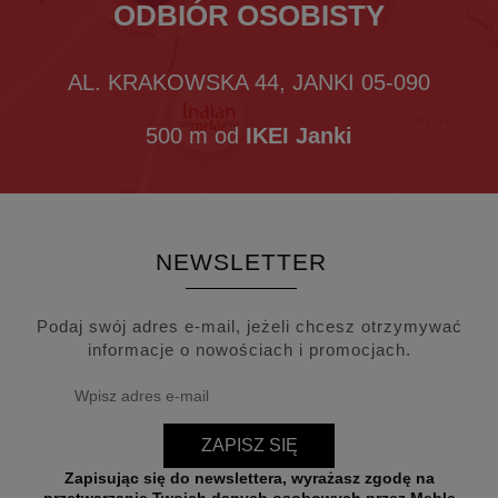
ODBIÓR OSOBISTY
AL. KRAKOWSKA 44, JANKI 05-090
500 m od
IKEI Janki
NEWSLETTER
Podaj swój adres e-mail, jeżeli chcesz otrzymywać
informacje o nowościach i promocjach.
ZAPISZ SIĘ
Zapisując się do newslettera, wyrażasz zgodę na
przetwarzanie Twoich danych osobowych przez Meble