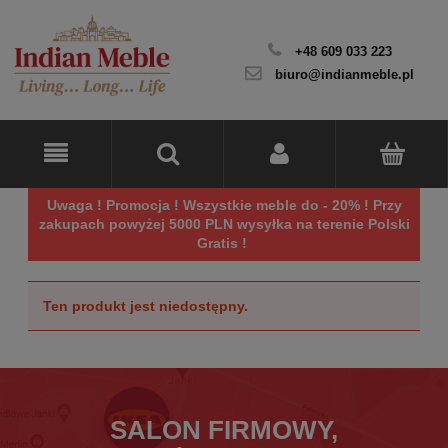
+48 609 033 223
biuro@indianmeble.pl
Uwaga ! Promocja ! Wszystkie meble do - 20% ! Przy
zakupach powyżej 5000 PLN wysyłka na terenie Polski
Gratis !
Ten produkt jest niedostępny.
SALON FIRMOWY,