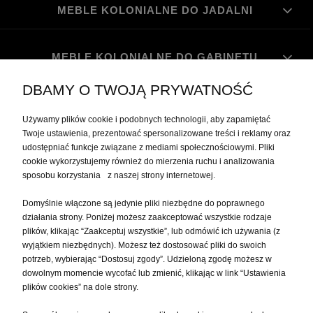
MEBLE KOLONIALNE DO JADALNI
MEBLE KOLONIALNE DO GABINETU
DBAMY O TWOJĄ PRYWATNOŚĆ
MOJE KONTO
Używamy plików cookie i podobnych technologii, aby zapamiętać
Twoje ustawienia, prezentować spersonalizowane treści i reklamy oraz
udostępniać funkcje związane z mediami społecznościowymi. Pliki
PŁATNOŚCI I DOSTAWA
cookie wykorzystujemy również do mierzenia ruchu i analizowania
sposobu korzystania z naszej strony internetowej.
INFORMACJE
Domyślnie włączone są jedynie pliki niezbędne do poprawnego
działania strony. Poniżej możesz zaakceptować wszystkie rodzaje
plików, klikając “Zaakceptuj wszystkie”, lub odmówić ich używania (z
O NAS
wyjątkiem niezbędnych). Możesz też dostosować pliki do swoich
potrzeb, wybierając “Dostosuj zgody”. Udzieloną zgodę możesz w
dowolnym momencie wycofać lub zmienić, klikając w link “Ustawienia
plików cookies” na dole strony.