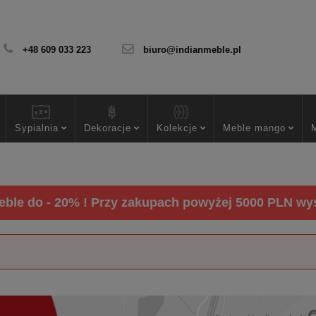
+48 609 033 223
biuro@indianmeble.pl
Sypialnia
Dekoracje
Kolekcje
Meble mango
ble do - 20% ! Przy zakupach powyżej 5000 PLN wysy