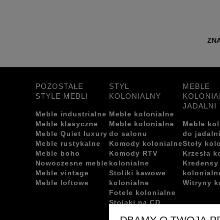
ZNA
POZOSTAŁE
STYL
MEBLE
STYLE MEBLI
KOLONIALNY
KOLONIA
JADALNI
Meble industrialne
Meble kolonialne
Meble klasyczne
Meble kolonialne
Meble kol
Meble Quiet luxury
do salonu
do jadaln
Meble rustykalne
Komody kolonialne
Stoły kol
Meble boho
Komody RTV
Krzesła k
Nowoczesne meble
kolonialne
Kredensy
Meble vintage
Stoliki kawowe
kolonialn
Meble loftowe
kolonialne
Witryny k
Fotele kolonialne
Stojaki na CD
kolonialne
DBAMY O TWOJĄ 