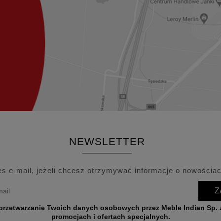
NEWSLETTER
es e-mail, jeżeli chcesz otrzymywać informacje o nowościac
Z
wych przez Meble Indian Sp. z o.o. w celu przesyłania informacji o nowościach,
promocjach i ofertach specjalnych.