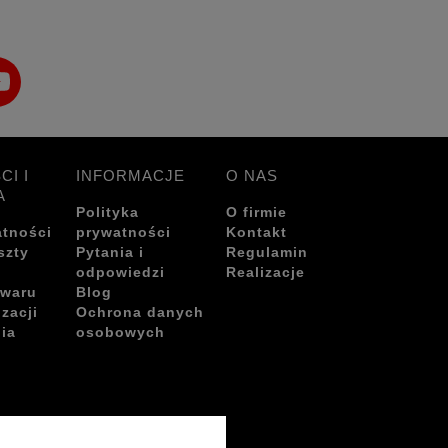
CI I
INFORMACJE
O NAS
A
Polityka
O firmie
atności
prywatności
Kontakt
szty
Pytania i
Regulamin
odpowiedzi
Realizacje
owaru
Blog
izacji
Ochrona danych
ia
osobowych