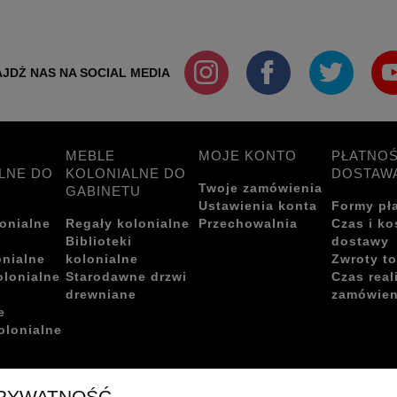
JDŻ NAS NA SOCIAL MEDIA
MEBLE
MOJE KONTO
PŁATNOŚ
LNE DO
KOLONIALNE DO
DOSTAW
Twoje zamówienia
GABINETU
Ustawienia konta
Formy pł
onialne
Regały kolonialne
Przechowalnia
Czas i ko
i
Biblioteki
dostawy
onialne
kolonialne
Zwroty t
olonialne
Starodawne drzwi
Czas real
drewniane
zamówien
e
olonialne
PRYWATNOŚĆ