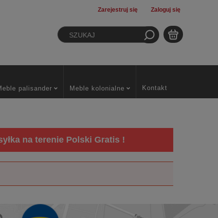
Zarejestruj się
Zaloguj się
Kontakt
Meble palisander
Meble kolonialne
łka na terenie Polski Gratis !