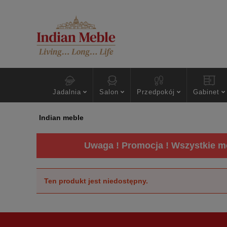
Jadalnia
Salon
Przedpokój
Gabinet
Indian meble
Uwaga ! Promocja ! Wszystkie me
Ten produkt jest niedostępny.