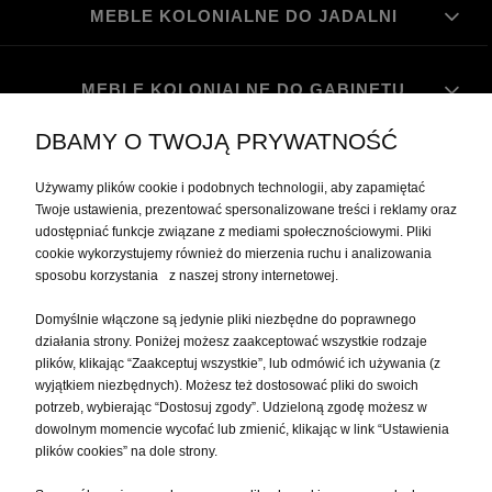
MEBLE KOLONIALNE DO JADALNI
MEBLE KOLONIALNE DO GABINETU
DBAMY O TWOJĄ PRYWATNOŚĆ
MOJE KONTO
Używamy plików cookie i podobnych technologii, aby zapamiętać
Twoje ustawienia, prezentować spersonalizowane treści i reklamy oraz
udostępniać funkcje związane z mediami społecznościowymi. Pliki
PŁATNOŚCI I DOSTAWA
cookie wykorzystujemy również do mierzenia ruchu i analizowania
sposobu korzystania z naszej strony internetowej.
INFORMACJE
Domyślnie włączone są jedynie pliki niezbędne do poprawnego
działania strony. Poniżej możesz zaakceptować wszystkie rodzaje
plików, klikając “Zaakceptuj wszystkie”, lub odmówić ich używania (z
O NAS
wyjątkiem niezbędnych). Możesz też dostosować pliki do swoich
potrzeb, wybierając “Dostosuj zgody”. Udzieloną zgodę możesz w
dowolnym momencie wycofać lub zmienić, klikając w link “Ustawienia
plików cookies” na dole strony.