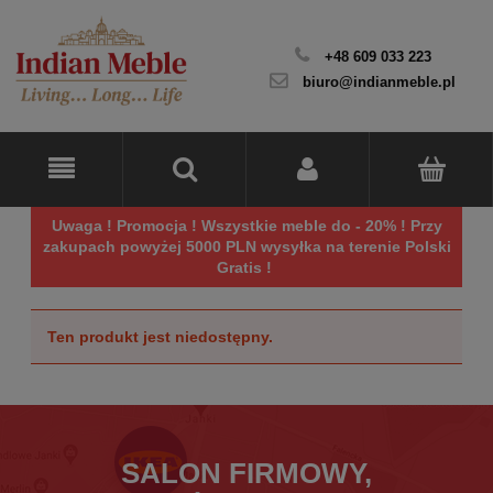
+48 609 033 223
biuro@indianmeble.pl
Uwaga ! Promocja ! Wszystkie meble do - 20% ! Przy
zakupach powyżej 5000 PLN wysyłka na terenie Polski
Gratis !
Ten produkt jest niedostępny.
SALON FIRMOWY,