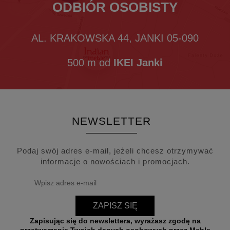
ODBIÓR OSOBISTY
AL. KRAKOWSKA 44, JANKI 05-090
500 m od
IKEI Janki
NEWSLETTER
Podaj swój adres e-mail, jeżeli chcesz otrzymywać
informacje o nowościach i promocjach.
ZAPISZ SIĘ
Zapisując się do newslettera, wyrażasz zgodę na
przetwarzanie Twoich danych osobowych przez Meble