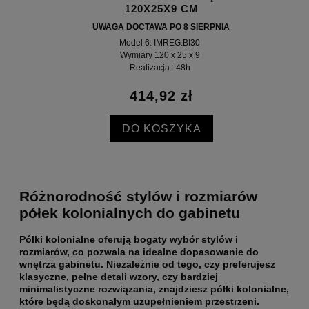
120X25X9 CM
UWAGA DOCTAWA PO 8 SIERPNIA
Model 6: IMREG.BI30
Wymiary 120 x 25 x 9
Realizacja : 48h
414,92 zł
DO KOSZYKA
Różnorodność stylów i rozmiarów
półek kolonialnych do gabinetu
Półki kolonialne oferują bogaty wybór stylów i
rozmiarów, co pozwala na
idealne dopasowanie do
wnętrza gabinetu
. Niezależnie od tego, czy preferujesz
klasyczne, pełne detali wzory, czy bardziej
minimalistyczne rozwiązania, znajdziesz półki kolonialne,
które będą doskonałym uzupełnieniem przestrzeni.