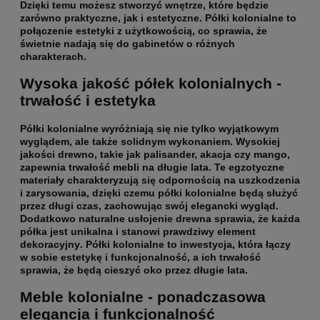
Dzięki temu możesz stworzyć wnętrze, które będzie
zarówno praktyczne, jak i estetyczne.
Półki kolonialne to
połączenie estetyki z użytkowością
, co sprawia, że
świetnie nadają się do gabinetów o różnych
charakterach.
Wysoka jakość półek kolonialnych -
trwałość i estetyka
Półki kolonialne wyróżniają się nie tylko wyjątkowym
wyglądem, ale także solidnym wykonaniem. Wysokiej
jakości drewno, takie jak palisander, akacja czy mango,
zapewnia
trwałość mebli na długie lata
. Te egzotyczne
materiały charakteryzują się odpornością na uszkodzenia
i zarysowania, dzięki czemu półki kolonialne będą służyć
przez długi czas, zachowując swój elegancki wygląd.
Dodatkowo naturalne usłojenie drewna sprawia, że
każda
półka jest unikalna i stanowi prawdziwy element
dekoracyjny
. Półki kolonialne to inwestycja, która łączy
w sobie estetykę i funkcjonalność, a ich trwałość
sprawia, że będą cieszyć oko przez długie lata.
Meble kolonialne - ponadczasowa
elegancja i funkcjonalność