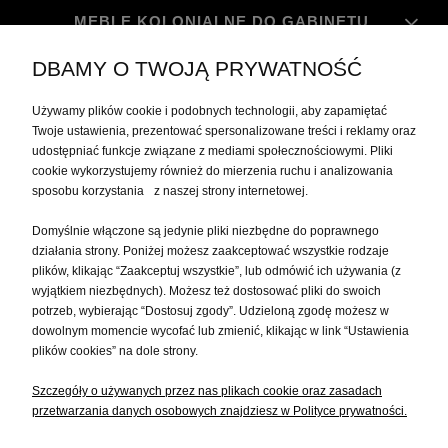
MEBLE KOLONIALNE DO GABINETU
DBAMY O TWOJĄ PRYWATNOŚĆ
MOJE KONTO
Używamy plików cookie i podobnych technologii, aby zapamiętać
Twoje ustawienia, prezentować spersonalizowane treści i reklamy oraz
udostępniać funkcje związane z mediami społecznościowymi. Pliki
PŁATNOŚCI I DOSTAWA
cookie wykorzystujemy również do mierzenia ruchu i analizowania
sposobu korzystania z naszej strony internetowej.
INFORMACJE
Domyślnie włączone są jedynie pliki niezbędne do poprawnego
działania strony. Poniżej możesz zaakceptować wszystkie rodzaje
plików, klikając “Zaakceptuj wszystkie”, lub odmówić ich używania (z
O NAS
wyjątkiem niezbędnych). Możesz też dostosować pliki do swoich
potrzeb, wybierając “Dostosuj zgody”. Udzieloną zgodę możesz w
dowolnym momencie wycofać lub zmienić, klikając w link “Ustawienia
plików cookies” na dole strony.
Szczegóły o używanych przez nas plikach cookie oraz zasadach
przetwarzania danych osobowych znajdziesz w Polityce prywatności.