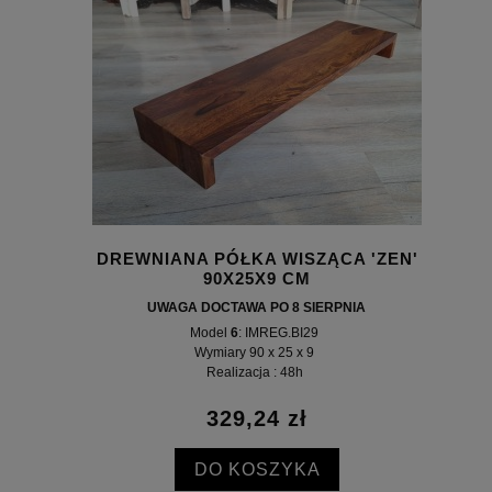
DREWNIANA PÓŁKA WISZĄCA 'ZEN'
90X25X9 CM
UWAGA DOCTAWA PO 8 SIERPNIA
Model
6
: IMREG.BI29
Wymiary 90 x 25 x 9
Realizacja : 48h
329,24 zł
DO KOSZYKA