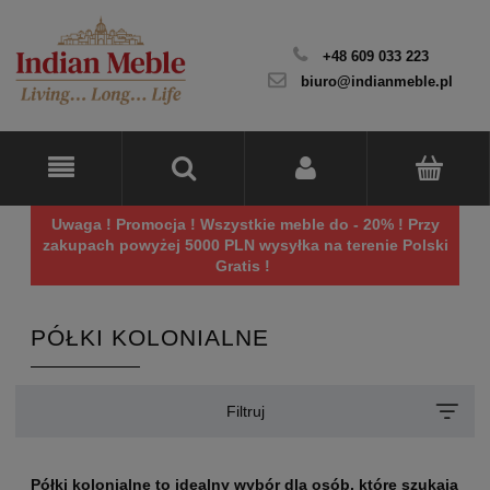
+48 609 033 223
biuro@indianmeble.pl
Uwaga ! Promocja ! Wszystkie meble do - 20% ! Przy
zakupach powyżej 5000 PLN wysyłka na terenie Polski
Gratis !
PÓŁKI KOLONIALNE
Filtruj
Półki kolonialne to idealny wybór dla osób, które szukają