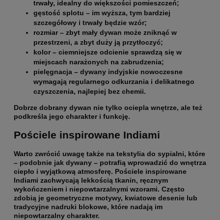
trwały, idealny do większości pomieszczeń;
gęstość splotu
– im wyższa, tym bardziej
szczegółowy i trwały będzie wzór;
rozmiar
– zbyt mały dywan może zniknąć w
przestrzeni, a zbyt duży ją przytłoczyć;
kolor
– ciemniejsze odcienie sprawdzą się w
miejscach narażonych na zabrudzenia;
pielęgnacja
– dywany indyjskie nowoczesne
wymagają regularnego odkurzania i delikatnego
czyszczenia, najlepiej bez chemii.
Dobrze dobrany dywan nie tylko ociepla wnętrze, ale też
podkreśla jego charakter i funkcję.
Pościele inspirowane Indiami
Warto zwrócić uwagę także na tekstylia do sypialni, które
– podobnie jak dywany – potrafią wprowadzić do wnętrza
ciepło i wyjątkową atmosferę.
Pościele inspirowane
Indiami zachwycają lekkością tkanin
, ręcznym
wykończeniem i niepowtarzalnymi wzorami. Często
zdobią je geometryczne motywy, kwiatowe desenie lub
tradycyjne nadruki blokowe, które nadają im
niepowtarzalny charakter.