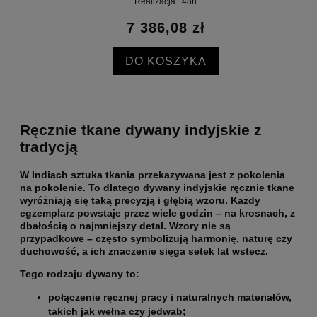
Realizacja : 48h
7 386,08 zł
DO KOSZYKA
Ręcznie tkane dywany indyjskie z
tradycją
W Indiach sztuka tkania przekazywana jest z pokolenia
na pokolenie. To dlatego dywany indyjskie ręcznie tkane
wyróżniają się taką precyzją i głębią wzoru.
Każdy
egzemplarz powstaje przez wiele godzin
– na krosnach, z
dbałością o najmniejszy detal. Wzory nie są
przypadkowe – często symbolizują harmonię, naturę czy
duchowość, a ich znaczenie sięga setek lat wstecz.
Tego rodzaju dywany to:
połączenie ręcznej pracy i naturalnych materiałów,
takich jak wełna czy jedwab;