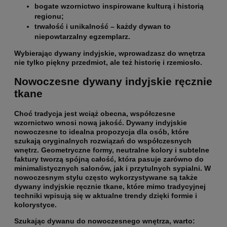
bogate wzornictwo inspirowane kulturą i historią
regionu;
trwałość i unikalność – każdy dywan to
niepowtarzalny egzemplarz.
Wybierając dywany indyjskie,
wprowadzasz do wnętrza
nie tylko piękny przedmiot, ale też historię
i rzemiosło.
Nowoczesne dywany indyjskie ręcznie
tkane
Choć tradycja jest wciąż obecna, współczesne
wzornictwo wnosi nową jakość. Dywany indyjskie
nowoczesne to idealna propozycja dla osób, które
szukają oryginalnych rozwiązań do współczesnych
wnętrz. Geometryczne formy, neutralne kolory i subtelne
faktury tworzą spójną całość, która pasuje zarówno do
minimalistycznych salonów, jak i przytulnych sypialni.
W
nowoczesnym stylu często wykorzystywane są także
dywany indyjskie ręcznie tkane
, które mimo tradycyjnej
techniki wpisują się w aktualne trendy dzięki formie i
kolorystyce.
Szukając dywanu do nowoczesnego wnętrza, warto: