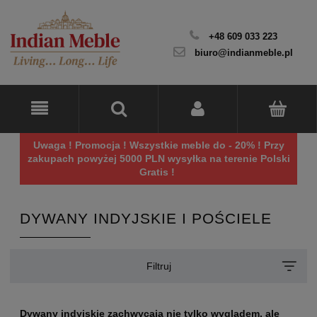
+48 609 033 223
biuro@indianmeble.pl
Uwaga ! Promocja ! Wszystkie meble do - 20% ! Przy
zakupach powyżej 5000 PLN wysyłka na terenie Polski
Gratis !
DYWANY INDYJSKIE I POŚCIELE
Filtruj
Dywany indyjskie zachwycają nie tylko wyglądem, ale