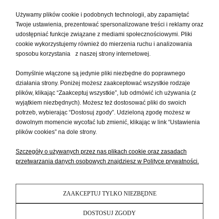
MOJE KONTO
Używamy plików cookie i podobnych technologii, aby zapamiętać
Twoje ustawienia, prezentować spersonalizowane treści i reklamy oraz
udostępniać funkcje związane z mediami społecznościowymi. Pliki
PŁATNOŚCI I DOSTAWA
cookie wykorzystujemy również do mierzenia ruchu i analizowania
sposobu korzystania z naszej strony internetowej.
INFORMACJE
Domyślnie włączone są jedynie pliki niezbędne do poprawnego
działania strony. Poniżej możesz zaakceptować wszystkie rodzaje
plików, klikając “Zaakceptuj wszystkie”, lub odmówić ich używania (z
O NAS
wyjątkiem niezbędnych). Możesz też dostosować pliki do swoich
potrzeb, wybierając “Dostosuj zgody”. Udzieloną zgodę możesz w
dowolnym momencie wycofać lub zmienić, klikając w link “Ustawienia
plików cookies” na dole strony.
Szczegóły o używanych przez nas plikach cookie oraz zasadach
przetwarzania danych osobowych znajdziesz w Polityce prywatności.
ZAAKCEPTUJ TYLKO NIEZBĘDNE
POKAŻ PEŁNĄ WERSJĘ STRONY
DOSTOSUJ ZGODY