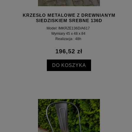
KRZESŁO METALOWE Z DREWNIANYM
SIEDZISKIEM SREBNE 136D
Model: IMKRZE136D/A617
Wymiary 45 x 48 x 84
Realizacja : 48h
196,52 zł
DO KOSZYKA