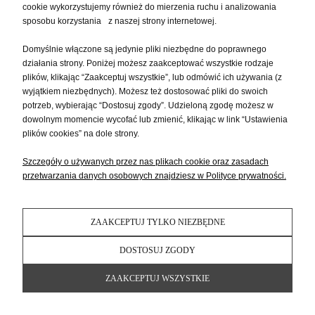
Realizacja : 48h
cookie wykorzystujemy również do mierzenia ruchu i analizowania
sposobu korzystania z naszej strony internetowej.
543,20 zł
Domyślnie włączone są jedynie pliki niezbędne do poprawnego
DO KOSZYKA
działania strony. Poniżej możesz zaakceptować wszystkie rodzaje
plików, klikając “Zaakceptuj wszystkie”, lub odmówić ich używania (z
wyjątkiem niezbędnych). Możesz też dostosować pliki do swoich
potrzeb, wybierając “Dostosuj zgody”. Udzieloną zgodę możesz w
dowolnym momencie wycofać lub zmienić, klikając w link “Ustawienia
plików cookies” na dole strony.
Szczegóły o używanych przez nas plikach cookie oraz zasadach
przetwarzania danych osobowych znajdziesz w Polityce prywatności.
ZAAKCEPTUJ TYLKO NIEZBĘDNE
DOSTOSUJ ZGODY
ZAAKCEPTUJ WSZYSTKIE