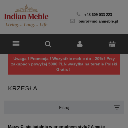
+48 609 033 223
biuro@indianmeble.pl
Uwaga ! Promocja ! Wszystkie meble do - 20% ! Przy
zakupach powyżej 5000 PLN wysyłka na terenie Polski
Gratis !
KRZESŁA
Filtruj
Marzy Ci się jadalnia w orientalnym stylu? A może