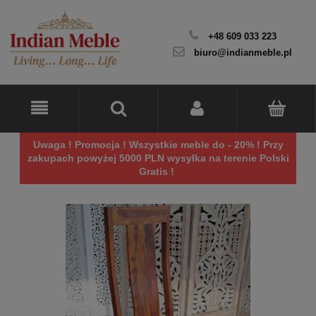
+48 609 033 223
biuro@indianmeble.pl
Uwaga ! Promocja ! Wszystkie meble do - 20% ! Przy
zakupach powyżej 5000 PLN wysyłka na terenie Polski
Gratis !