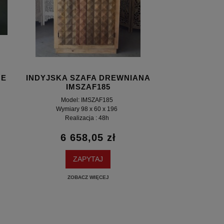
NE
INDYJSKA SZAFA DREWNIANA
IMSZAF185
Model: IMSZAF185
Wymiary 98 x 60 x 196
Realizacja : 48h
6 658,05 zł
ZAPYTAJ
ZOBACZ WIĘCEJ