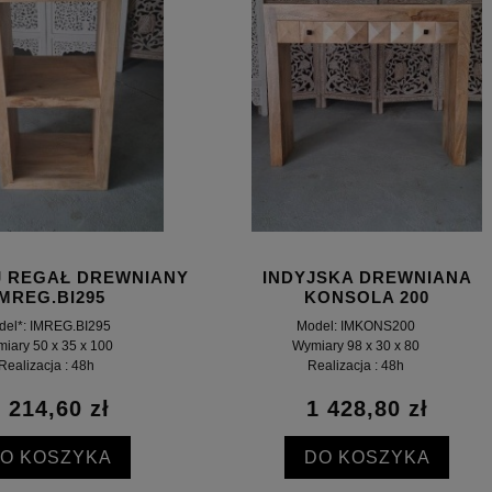
J REGAŁ DREWNIANY
INDYJSKA DREWNIANA
IMREG.BI295
KONSOLA 200
del*: IMREG.BI295
Model: IMKONS200
iary 50 x 35 x 100
Wymiary 98 x 30 x 80
Realizacja : 48h
Realizacja : 48h
 214,60 zł
1 428,80 zł
O KOSZYKA
DO KOSZYKA