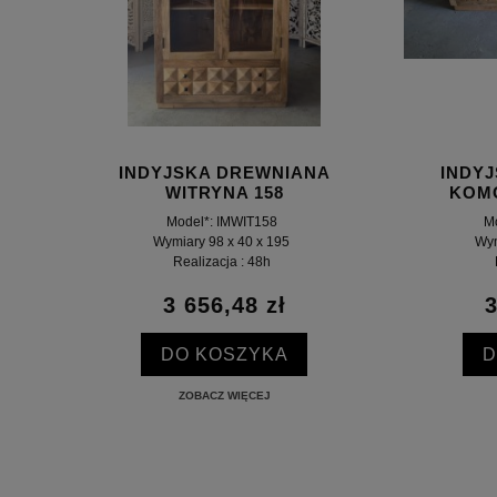
INDYJSKA DREWNIANA
INDY
WITRYNA 158
KOM
Model*: IMWIT158
M
Wymiary 98 x 40 x 195
Wym
Realizacja : 48h
3 656,48 zł
3
DO KOSZYKA
D
ZOBACZ WIĘCEJ