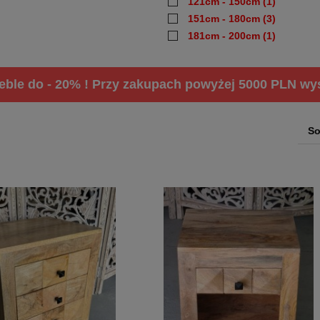
121cm - 150cm
(1)
151cm - 180cm
(3)
181cm - 200cm
(1)
ble do - 20% ! Przy zakupach powyżej 5000 PLN wysy
So