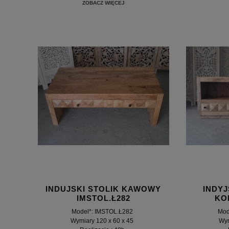
ZOBACZ WIĘCEJ
INDUJSKI STOLIK KAWOWY
INDY
IMSTOL.Ł282
KO
Model*: IMSTOL.Ł282
Mod
Wymiary 120 x 60 x 45
Wym