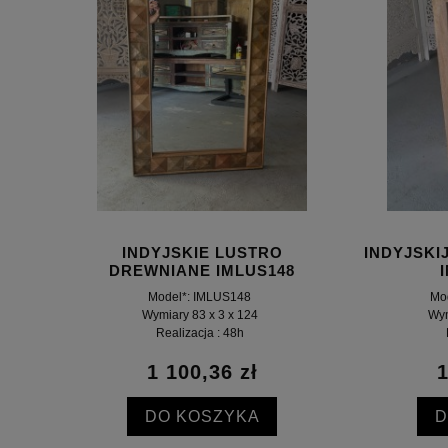
INDYJSKIE LUSTRO
INDYJSKI
DREWNIANE IMLUS148
Model*: IMLUS148
Mo
Wymiary 83 x 3 x 124
Wym
Realizacja : 48h
1 100,36 zł
1
DO KOSZYKA
D