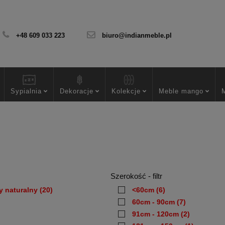
+48 609 033 223
biuro@indianmeble.pl
Sypialnia
Dekoracje
Kolekcje
Meble mango
Szerokość - filtr
y naturalny
(20)
<60cm
(6)
60cm - 90cm
(7)
91cm - 120cm
(2)