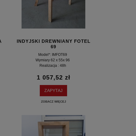
A
INDYJSKI DREWNIANY FOTEL
69
Model*: IMFOT69
Wymiary 62 x 55x 96
Realizacja : 48h
1 057,52 zł
ZAPYTAJ
ZOBACZ WIĘCEJ