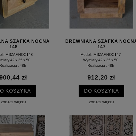
ANA SZAFKA NOCNA
DREWNIANA SZAFKA NOCN
148
147
el: IMSZAF.NOC148
Model: IMSZAF.NOC147
miary 42 x 35 x 50
Wymiary 42 x 35 x 50
Realizacja : 48h
Realizacja : 48h
900,44 zł
912,20 zł
O KOSZYKA
DO KOSZYKA
ZOBACZ WIĘCEJ
ZOBACZ WIĘCEJ