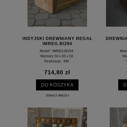
INDYJSKI DREWNIANY REGAŁ
DREWNI
IMREG.BI294
Model*: IMREG.BI294
Mod
Wymiary 50 x 35 x 50
Wy
Realizacja : 48h
714,80 zł
DO KOSZYKA
D
ZOBACZ WIĘCEJ