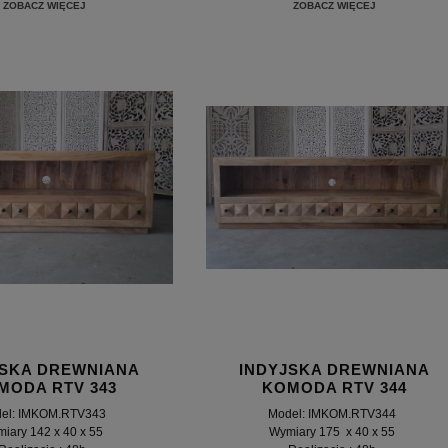
ZOBACZ WIĘCEJ
ZOBACZ WIĘCEJ
JSKA DREWNIANA
INDYJSKA DREWNIANA
MODA RTV 343
KOMODA RTV 344
el: IMKOM.RTV343
Model: IMKOM.RTV344
iary 142 x 40 x 55
Wymiary 175 x 40 x 55