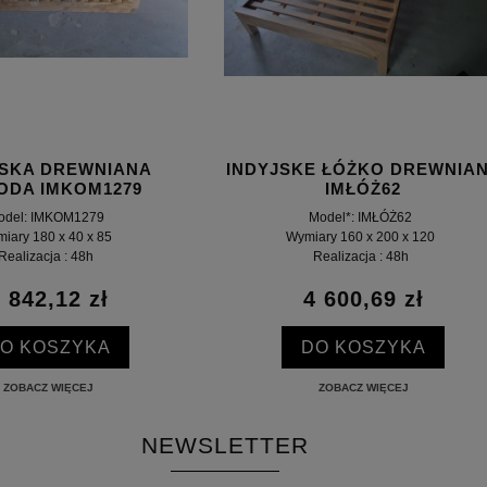
JSKA DREWNIANA
INDYJSKE ŁÓŻKO DREWNIA
ODA IMKOM1279
IMŁÓŻ62
odel: IMKOM1279
Model*: IMŁÓŻ62
iary 180 x 40 x 85
Wymiary 160 x 200 x 120
Realizacja : 48h
Realizacja : 48h
 842,12 zł
4 600,69 zł
O KOSZYKA
DO KOSZYKA
ZOBACZ WIĘCEJ
ZOBACZ WIĘCEJ
NEWSLETTER