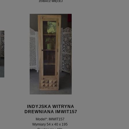
ZOBACZ WIĘCEJ
INDYJSKA WITRYNA
DREWNIANA IMWIT157
Model*: IMWIT157
Wymiary 54 x 40 x 195