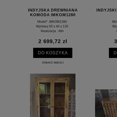
INDYJSKA DREWNIANA
INDYJSK
KOMODA IMKOM1280
Model*: IMKOM1280
Mo
Wymiary 65 x 40 x 120
Wym
Realizacja : 48h
2 699,72 zł
3
DO KOSZYKA
D
ZOBACZ WIĘCEJ