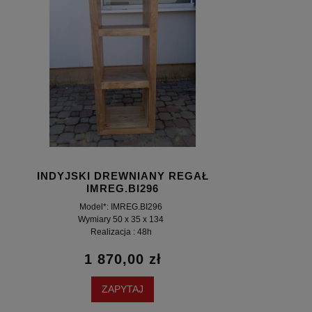
INDYJSKI DREWNIANY REGAŁ
IMREG.BI296
Model*: IMREG.BI296
Wymiary 50 x 35 x 134
Realizacja : 48h
1 870,00 zł
ZAPYTAJ