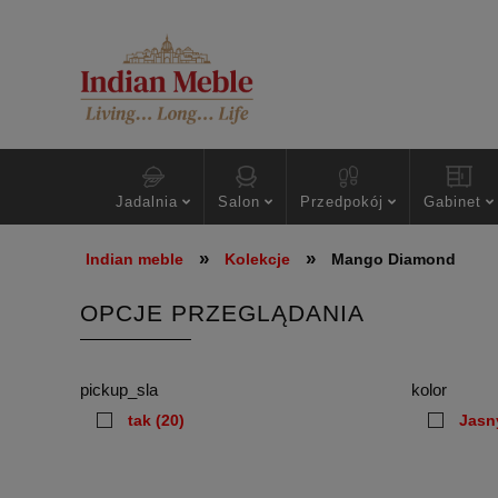
Jadalnia
Salon
Przedpokój
Gabinet
»
»
Indian meble
Kolekcje
Mango Diamond
OPCJE PRZEGLĄDANIA
pickup_sla
kolor
tak
(20)
Jasn