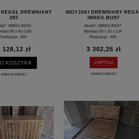
I REGAŁ DREWNIANY
INDYJSKI DREWNIANY REGA
293
IMREG.BI297
del*: IMREG.BI293
Model*: IMREG.BI297
iary 86 x 40 x195
Wymiary 95 x 35 x 134
Realizacja : 48h
Realizacja : 48h
 128,12 zł
3 302,25 zł
O KOSZYKA
ZAPYTAJ
ZOBACZ WIĘCEJ
ZOBACZ WIĘCEJ