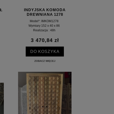
Ł
INDYJSKA KOMODA
DREWNIANA 1278
Model*: IMKOM1278
Wymiary 152 x 40 x 86
Realizacja : 48h
3 470,84 zł
DO KOSZYKA
ZOBACZ WIĘCEJ