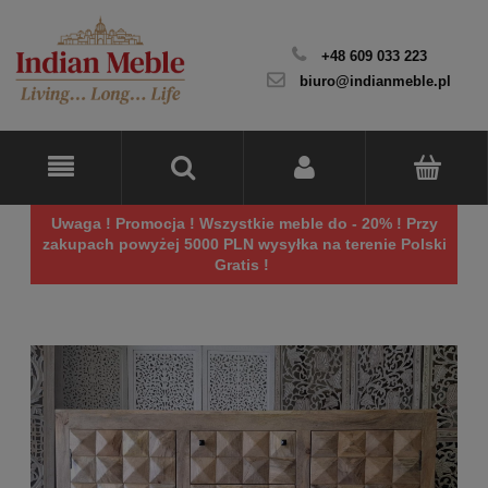
+48 609 033 223
biuro@indianmeble.pl
Uwaga ! Promocja ! Wszystkie meble do - 20% ! Przy
zakupach powyżej 5000 PLN wysyłka na terenie Polski
Gratis !