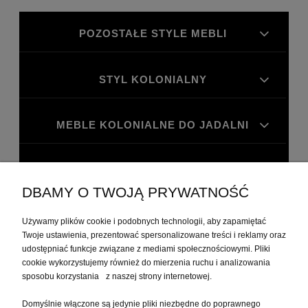
POZOSTAŁE STYLE MEBLI
STYL KOLONIALNY
MEBLE KOLONIALNE DO JADALNI
MEBLE KOLONIALNE DO GABINETU
DBAMY O TWOJĄ PRYWATNOŚĆ
MOJE KONTO
Używamy plików cookie i podobnych technologii, aby zapamiętać
Twoje ustawienia, prezentować spersonalizowane treści i reklamy oraz
udostępniać funkcje związane z mediami społecznościowymi. Pliki
PŁATNOŚCI I DOSTAWA
cookie wykorzystujemy również do mierzenia ruchu i analizowania
sposobu korzystania z naszej strony internetowej.
Domyślnie włączone są jedynie pliki niezbędne do poprawnego
INFORMACJE