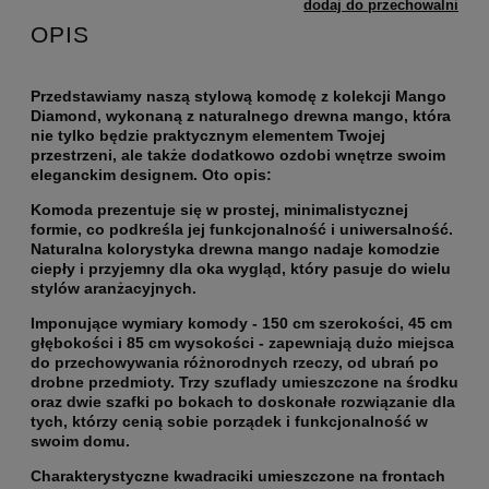
dodaj do przechowalni
OPIS
Przedstawiamy naszą stylową komodę z kolekcji Mango
Diamond, wykonaną z naturalnego drewna mango, która
nie tylko będzie praktycznym elementem Twojej
przestrzeni, ale także dodatkowo ozdobi wnętrze swoim
eleganckim designem. Oto opis:
Komoda prezentuje się w prostej, minimalistycznej
formie, co podkreśla jej funkcjonalność i uniwersalność.
Naturalna kolorystyka drewna mango nadaje komodzie
ciepły i przyjemny dla oka wygląd, który pasuje do wielu
stylów aranżacyjnych.
Imponujące wymiary komody - 150 cm szerokości, 45 cm
głębokości i 85 cm wysokości - zapewniają dużo miejsca
do przechowywania różnorodnych rzeczy, od ubrań po
drobne przedmioty. Trzy szuflady umieszczone na środku
oraz dwie szafki po bokach to doskonałe rozwiązanie dla
tych, którzy cenią sobie porządek i funkcjonalność w
swoim domu.
Charakterystyczne kwadraciki umieszczone na frontach