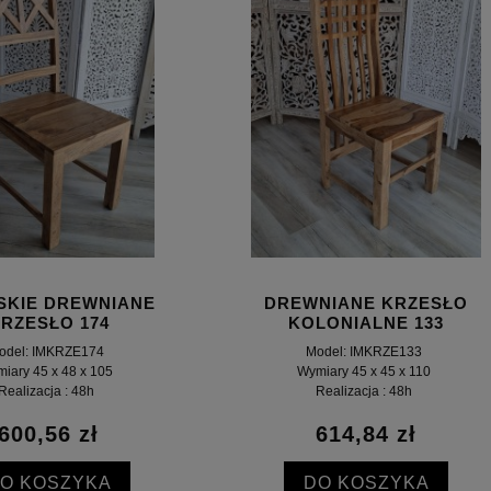
SKIE DREWNIANE
DREWNIANE KRZESŁO
RZESŁO 174
KOLONIALNE 133
odel: IMKRZE174
Model: IMKRZE133
iary 45 x 48 x 105
Wymiary 45 x 45 x 110
Realizacja : 48h
Realizacja : 48h
600,56 zł
614,84 zł
O KOSZYKA
DO KOSZYKA