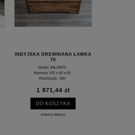
INDYJSKA DREWNIANA ŁAWKA
70
Model: IMŁAW70
Wymiary 145 x 40 x 65
Realizacja : 48h
1 971,44 zł
DO KOSZYKA
ZOBACZ WIĘCEJ