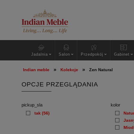
Jadalnia
Salon
Przedpokój
Gabinet
»
»
Indian meble
Kolekcje
Zen Natural
OPCJE PRZEGLĄDANIA
pickup_sla
kolor
tak
(56)
Natu
Jasn
Mio