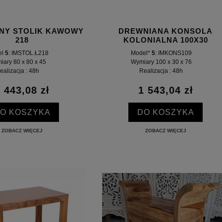
NY STOLIK KAWOWY
DREWNIANA KONSOLA
218
KOLONIALNA 100X30
el
5
: IMSTOL.Ł218
Model*
5
: IMKONS109
iary 80 x 80 x 45
Wymiary 100 x 30 x 76
ealizacja : 48h
Realizacja : 48h
 443,08 zł
1 543,04 zł
O KOSZYKA
DO KOSZYKA
ZOBACZ WIĘCEJ
ZOBACZ WIĘCEJ