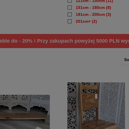
121cm - 150cm
(11)
151cm - 180cm
(8)
181cm - 200cm
(3)
201cm+
(2)
ble do - 20% ! Przy zakupach powyżej 5000 PLN wysy
So