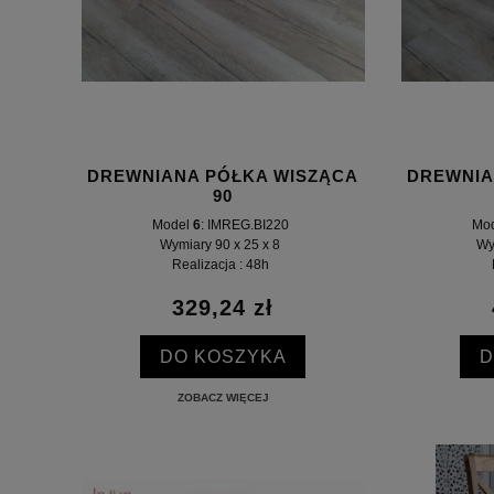
DREWNIANA PÓŁKA WISZĄCA
DREWNIA
90
Model
6
: IMREG.BI220
Mo
Wymiary 90 x 25 x 8
Wy
Realizacja : 48h
329,24 zł
DO KOSZYKA
D
ZOBACZ WIĘCEJ