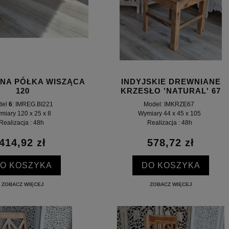
NA PÓŁKA WISZĄCA
INDYJSKIE DREWNIANE
120
KRZESŁO 'NATURAL' 67
del
6
: IMREG.BI221
Model: IMKRZE67
miary 120 x 25 x 8
Wymiary 44 x 45 x 105
Realizacja : 48h
Realizacja : 48h
414,92 zł
578,72 zł
O KOSZYKA
DO KOSZYKA
ZOBACZ WIĘCEJ
ZOBACZ WIĘCEJ