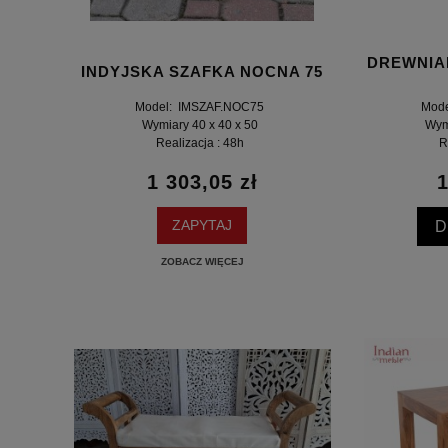
DREWNIA
INDYJSKA SZAFKA NOCNA 75
Model: IMSZAF.NOC75
Mod
Wymiary 40 x 40 x 50
Wym
Realizacja : 48h
R
1 303,05 zł
1
D
ZAPYTAJ
ZOBACZ WIĘCEJ