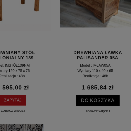
EWNIANY STÓŁ
DREWNIANA ŁAWKA
LONIALNY 139
PALISANDER 05A
el: IMSTÓŁ139NAT
Model : IMŁAW05A
iary 120 x 75 x 76
Wymiary 110 x 40 x 65
Realizacja : 48h
Realizacja : 48h
 595,00 zł
1 685,84 zł
DO KOSZYKA
ZAPYTAJ
ZOBACZ WIĘCEJ
ZOBACZ WIĘCEJ