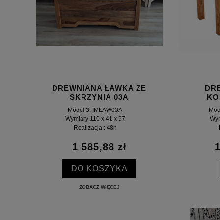
DREWNIANA ŁAWKA ZE
DR
SKRZYNIĄ 03A
KO
Model
3
: IMŁAW03A
Mod
Wymiary 110 x 41 x 57
Wym
Realizacja : 48h
1 585,88 zł
1
DO KOSZYKA
ZOBACZ WIĘCEJ