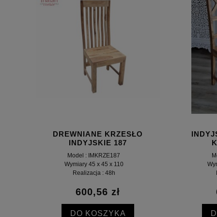
DREWNIANE KRZESŁO
INDYJ
INDYJSKIE 187
K
Model : IMKRZE187
M
Wymiary 45 x 45 x 110
Wym
Realizacja : 48h
600,56 zł
DO KOSZYKA
D