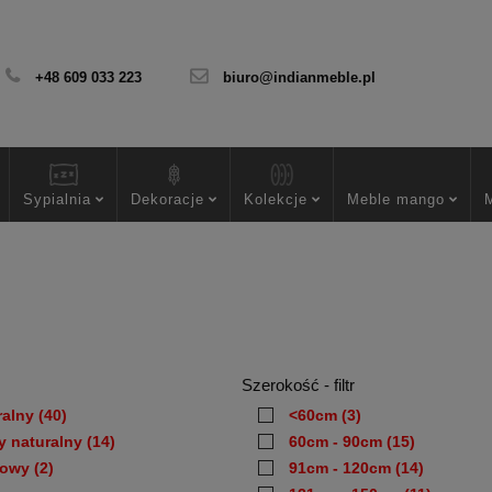
+48 609 033 223
biuro@indianmeble.pl
Sypialnia
Dekoracje
Kolekcje
Meble mango
Szerokość - filtr
ralny
(40)
<60cm
(3)
y naturalny
(14)
60cm - 90cm
(15)
dowy
(2)
91cm - 120cm
(14)