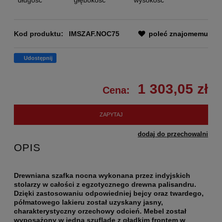
Kod produktu:
IMSZAF.NOC75
poleć znajomemu
Udostępnij
1 303,05 zł
Cena:
ZAPYTAJ
dodaj do przechowalni
OPIS
Drewniana szafka nocna wykonana przez indyjskich
stolarzy w całości z egzotycznego drewna palisandru.
Dzięki zastosowaniu odpowiedniej bejcy oraz twardego,
półmatowego lakieru został uzyskany jasny,
charakterystyczny orzechowy odcień. Mebel został
wyposażony w jedną szufladę z gładkim frontem w