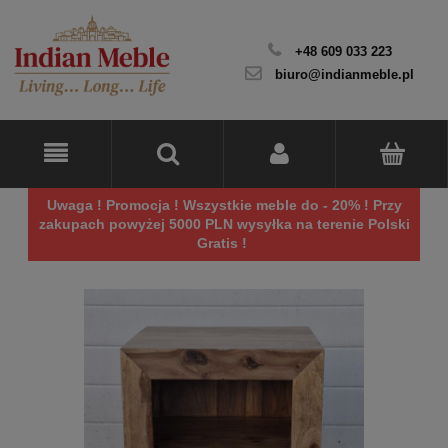
+48 609 033 223
biuro@indianmeble.pl
Uwaga ! Promocja ! Wszystkie meble do - 20% ! Przy
zakupach powyżej 5000 PLN wysyłka na terenie Polski
Gratis !