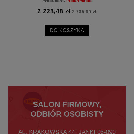
Producent:
Indianmeble
2 228,48 zł
2 785,60 zł
DO KOSZYKA
SALON FIRMOWY,
ODBIÓR OSOBISTY
AL. KRAKOWSKA 44, JANKI 05-090