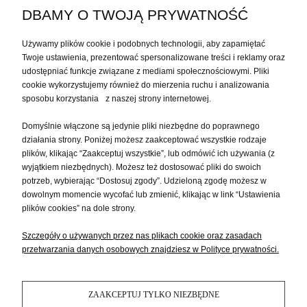
DBAMY O TWOJĄ PRYWATNOŚĆ
MEBLE KOLONIALNE DO GABINETU
Używamy plików cookie i podobnych technologii, aby zapamiętać
Twoje ustawienia, prezentować spersonalizowane treści i reklamy oraz
udostępniać funkcje związane z mediami społecznościowymi. Pliki
MOJE KONTO
cookie wykorzystujemy również do mierzenia ruchu i analizowania
sposobu korzystania z naszej strony internetowej.
PŁATNOŚCI I DOSTAWA
Domyślnie włączone są jedynie pliki niezbędne do poprawnego
działania strony. Poniżej możesz zaakceptować wszystkie rodzaje
plików, klikając “Zaakceptuj wszystkie”, lub odmówić ich używania (z
INFORMACJE
wyjątkiem niezbędnych). Możesz też dostosować pliki do swoich
potrzeb, wybierając “Dostosuj zgody”. Udzieloną zgodę możesz w
dowolnym momencie wycofać lub zmienić, klikając w link “Ustawienia
O NAS
plików cookies” na dole strony.
Szczegóły o używanych przez nas plikach cookie oraz zasadach
przetwarzania danych osobowych znajdziesz w Polityce prywatności.
ZAAKCEPTUJ TYLKO NIEZBĘDNE