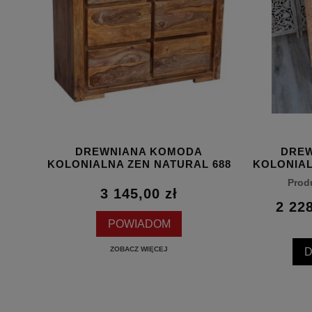
DREWNIANA KOMODA
DRE
 685
KOLONIALNA ZEN NATURAL 688
KOLONIAL
Prod
3 145,00 zł
2 228
ł
POWIADOM
ZOBACZ WIĘCEJ