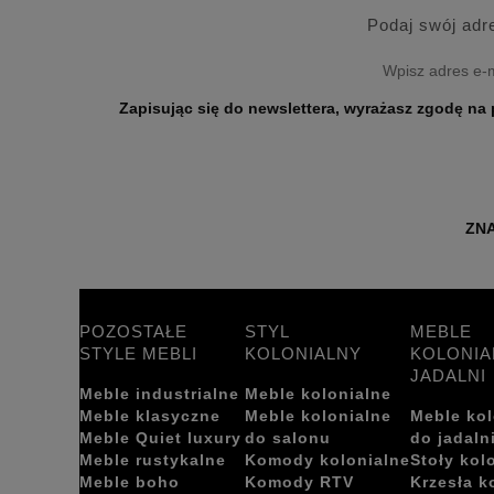
Podaj swój adr
Zapisując się do newslettera, wyrażasz zgodę na przetwarzanie Twoich danych osobo
ZNA
POZOSTAŁE
STYL
MEBLE
STYLE MEBLI
KOLONIALNY
KOLONIA
JADALNI
Meble industrialne
Meble kolonialne
Meble klasyczne
Meble kolonialne
Meble kol
Meble Quiet luxury
do salonu
do jadaln
Meble rustykalne
Komody kolonialne
Stoły kol
Meble boho
Komody RTV
Krzesła k