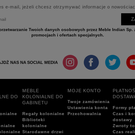
es e-mail, jeżeli chcesz otrzymywać informacje o nowościac
Z
wych przez Meble Indian Sp. z o.o. w celu przesyłania informacji o nowościach,
promocjach i ofertach specjalnych.
JDŻ NAS NA SOCIAL MEDIA
MEBLE
MOJE KONTO
PŁATNOŚ
LNE DO
KOLONIALNE DO
DOSTAW
Twoje zamówienia
GABINETU
Ustawienia konta
Formy pł
onialne
Regały kolonialne
Przechowalnia
Czas i ko
i
Biblioteki
dostawy
onialne
kolonialne
Zwroty t
olonialne
Starodawne drzwi
Czas real