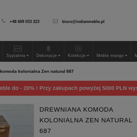
+48 609 033 223
biuro@indianmeble.pl
Sypialnia
Dekoracje
Kolekcje
Meble mango
komoda kolonialna Zen natural 687
ble do - 20% ! Przy zakupach powyżej 5000 PLN wysy
DREWNIANA KOMODA
KOLONIALNA ZEN NATURAL
687