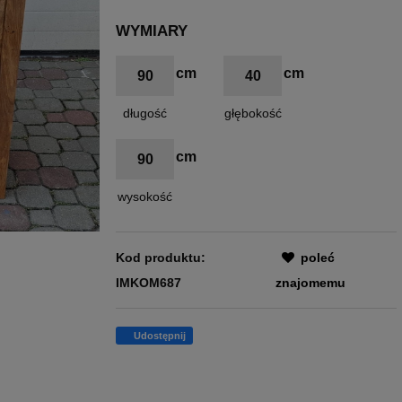
WYMIARY
90
40
długość
głębokość
90
wysokość
Kod produktu:
poleć
IMKOM687
znajomemu
Udostępnij