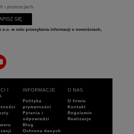
h i promocjach.
APISZ SIĘ
CI I
INFORMACJE
O NAS
A
Polityka
O firmie
atności
prywatności
Kontakt
szty
Pytania i
Regulamin
odpowiedzi
Realizacje
owaru
Blog
izacji
Ochrona danych