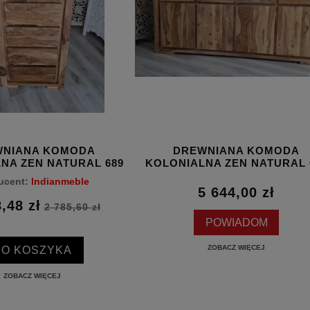
WNIANA KOMODA
DREWNIANA KOMODA
NA ZEN NATURAL 689
KOLONIALNA ZEN NATURAL 
ucent:
Indianmeble
5 644,00 zł
,48 zł
2 785,60 zł
POWIADOM
DO KOSZYKA
ZOBACZ WIĘCEJ
ZOBACZ WIĘCEJ