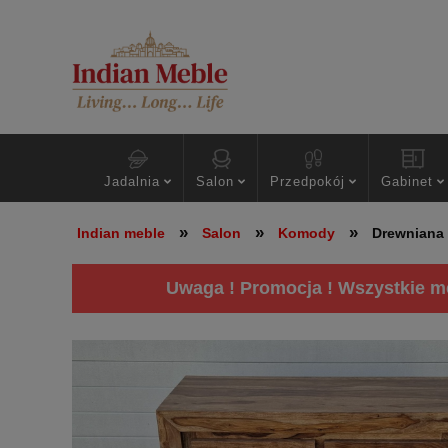
Jadalnia
Salon
Przedpokój
Gabinet
»
»
»
Indian meble
Salon
Komody
Drewniana 
Uwaga ! Promocja ! Wszystkie me