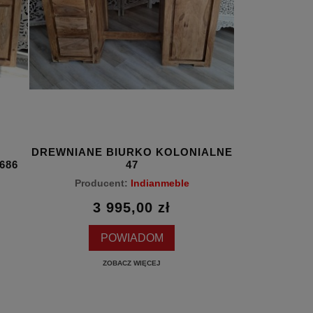
DREWNIANE BIURKO KOLONIALNE
DREW
686
47
KO
Producent:
Indianmeble
Produc
3 995,00 zł
2 285,
POWIADOM
D
ZOBACZ WIĘCEJ