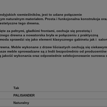
dyjskich rzemieślników, jest to udane połączenie
m naturalnym materiałem. Prosta i funkcjonalna konstrukcja ora
 estetyczne tego drewna.
te za pełnymi, gładkimi frontami, cechuje się prostotą i
znego drewna a nowatorska bryła w połączeniu z praktyczną
omoda sprawdzi się jako element klasycznego gabinetu jak i salo
drewna. Meble wykonane z drzew liściastych cechują się ciekawym
Nasze meble sprowadzane są z Indii bezpośrednio od producentów
ką jakość wykonania oraz odpowiednie selekcjonowanie surowca 
Tak
PALISANDER
Naturalny