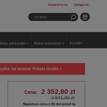
Zarejestruj się
Zaloguj się
Kontakt
Meble palisander
Meble kolonialne
łka na terenie Polski Gratis !
2 352,80 zł
Cena:
2 941,00 zł
Najniższa cena z 30 dni przed tą