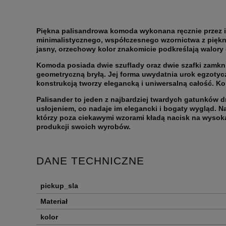
Piękna palisandrowa komoda wykonana ręcznie przez in
minimalistycznego, współczesnego wzornictwa z piękny
jasny, orzechowy kolor znakomicie podkreślają walory
Komoda posiada dwie szuflady oraz dwie szafki zamknię
geometryczną bryłą. Jej forma uwydatnia urok egzotyc
konstrukcją tworzy elegancką i uniwersalną całość. K
Palisander to jeden z najbardziej twardych gatunków 
usłojeniem, co nadaje im elegancki i bogaty wygląd. 
którzy poza ciekawymi wzorami kładą nacisk na wyso
produkcji swoich wyrobów.
DANE TECHNICZNE
pickup_sla
Materiał
kolor