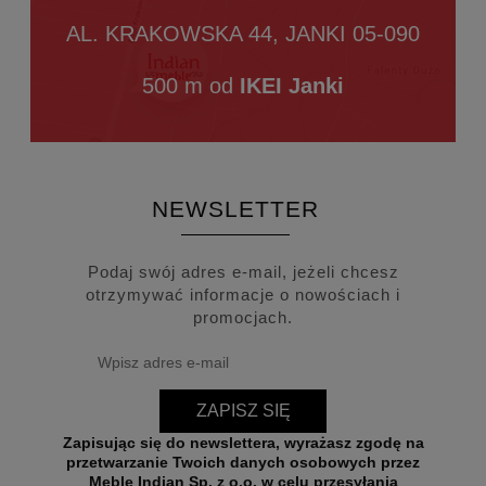
AL. KRAKOWSKA 44, JANKI 05-090
500 m od
IKEI Janki
NEWSLETTER
Podaj swój adres e-mail, jeżeli chcesz
otrzymywać informacje o nowościach i
promocjach.
ZAPISZ SIĘ
Zapisując się do newslettera, wyrażasz zgodę na
przetwarzanie Twoich danych osobowych przez
Meble Indian Sp. z o.o. w celu przesyłania