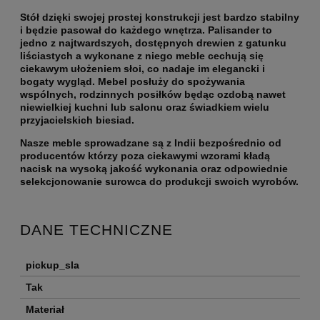
Stół dzięki swojej prostej konstrukcji jest bardzo stabilny
i będzie pasował do każdego wnętrza. Palisander to
jedno z najtwardszych, dostępnych drewien z gatunku
liściastych a wykonane z niego meble cechują się
ciekawym ułożeniem słoi, co nadaje im elegancki i
bogaty wygląd. Mebel posłuży do spożywania
wspólnych, rodzinnych posiłków będąc ozdobą nawet
niewielkiej kuchni lub salonu oraz świadkiem wielu
przyjacielskich biesiad.
Nasze meble sprowadzane są z Indii bezpośrednio od
producentów którzy poza ciekawymi wzorami kładą
nacisk na wysoką jakość wykonania oraz odpowiednie
selekcjonowanie surowca do produkcji swoich wyrobów.
DANE TECHNICZNE
pickup_sla
Tak
Materiał