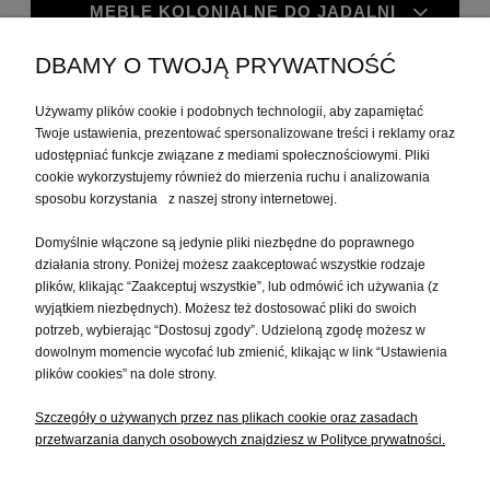
MEBLE KOLONIALNE DO JADALNI
DBAMY O TWOJĄ PRYWATNOŚĆ
MEBLE KOLONIALNE DO GABINETU
Używamy plików cookie i podobnych technologii, aby zapamiętać
Twoje ustawienia, prezentować spersonalizowane treści i reklamy oraz
MOJE KONTO
udostępniać funkcje związane z mediami społecznościowymi. Pliki
cookie wykorzystujemy również do mierzenia ruchu i analizowania
sposobu korzystania z naszej strony internetowej.
PŁATNOŚCI I DOSTAWA
Domyślnie włączone są jedynie pliki niezbędne do poprawnego
działania strony. Poniżej możesz zaakceptować wszystkie rodzaje
plików, klikając “Zaakceptuj wszystkie”, lub odmówić ich używania (z
INFORMACJE
wyjątkiem niezbędnych). Możesz też dostosować pliki do swoich
potrzeb, wybierając “Dostosuj zgody”. Udzieloną zgodę możesz w
dowolnym momencie wycofać lub zmienić, klikając w link “Ustawienia
O NAS
plików cookies” na dole strony.
Szczegóły o używanych przez nas plikach cookie oraz zasadach
przetwarzania danych osobowych znajdziesz w Polityce prywatności.