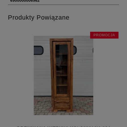
6900000006962
Produkty Powiązane
JA
PROMOCJA