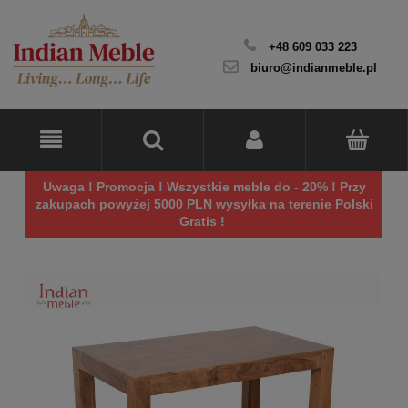
+48 609 033 223
biuro@indianmeble.pl
Uwaga ! Promocja ! Wszystkie meble do - 20% ! Przy
zakupach powyżej 5000 PLN wysyłka na terenie Polski
Gratis !