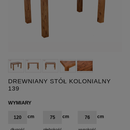
DREWNIANY STÓŁ KOLONIALNY
139
WYMIARY
120
75
76
długość
głębokość
wysokość