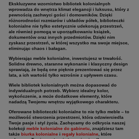
Ekskluzywne wzornictwo bibliotek kolonialnych
wprowadza do wnętrza klimat elegancji i luksusu
, który z
pewnością zachwyci gości i domowników. Dzięki
różnorodności rozmiarów i układów półek, biblioteczki
kolonialne nie tylko estetycznie udekorują przestrzeń,
ale również pomogą w uporządkowaniu książek,
dokumentów oraz innych przedmiotów. Dzięki nim
zyskasz przestrzeń, w której wszystko ma swoje miejsce,
eliminując chaos i bałagan.
Wybierając meble kolonialne, inwestujesz w trwałość.
Solidne drewno, staranne wykonanie i klasyczny design
sprawiają, że
będą one pięknie prezentować się przez
lata, a ich wartość tylko wzrośnie z upływem czasu.
Wiele bibliotek kolonialnych można dopasować do
indywidualnych potrzeb. Wybierz idealny kolor,
wykończenie, a może dodatkowe elementy, które
nadadzą Twojemu wnętrzu wyjątkowego charakteru.
Oferowane biblioteczki kolonialne to nie tylko meble – to
możliwość stworzenia przestrzeni, która odzwierciedla
Twoje pasje i styl życia. Zachęcamy do odkrycia naszej
kolekcji
meble kolonialne do gabinetu
, znajdziesz tam
także
biurka kolonialne
i
regały kolonialne
, które