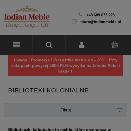
+48 609 033 223
biuro@indianmeble.pl
Uwaga ! Promocja ! Wszystkie meble do - 20% ! Przy
zakupach powyżej 5000 PLN wysyłka na terenie Polski
Gratis !
BIBLIOTEKI KOLONIALNE
Filtruj
Biblioteczki kolonialne to meble, które przenoszą w