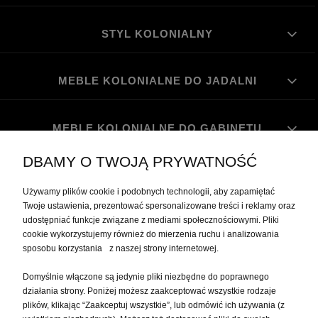
STYL KOLONIALNY
MEBLE KOLONIALNE DO JADALNI
MEBLE KOLONIALNE DO GABINETU
DBAMY O TWOJĄ PRYWATNOŚĆ
MOJE KONTO
Używamy plików cookie i podobnych technologii, aby zapamiętać
Twoje ustawienia, prezentować spersonalizowane treści i reklamy oraz
udostępniać funkcje związane z mediami społecznościowymi. Pliki
PŁATNOŚCI I DOSTAWA
cookie wykorzystujemy również do mierzenia ruchu i analizowania
sposobu korzystania z naszej strony internetowej.
INFORMACJE
Domyślnie włączone są jedynie pliki niezbędne do poprawnego
działania strony. Poniżej możesz zaakceptować wszystkie rodzaje
plików, klikając “Zaakceptuj wszystkie”, lub odmówić ich używania (z
O NAS