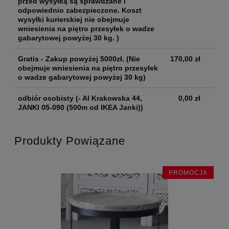
przed wysyłką są sprawdzane i
odpowiednio zabezpieczone. Koszt
wysyłki kurierskiej nie obejmuje
wniesienia na piętro przesyłek o wadze
gabarytowej powyżej 30 kg. )
Gratis - Zakup powyżej 5000zł.
(Nie
170,00 zł
obejmuje wniesienia na piętro przesyłek
o wadze gabarytowej powyżej 30 kg)
odbiór osobisty
(- Al Krakowska 44,
0,00 zł
JANKI 05-090 (500m od IKEA Janki))
Produkty Powiązane
JA
PROMOCJA