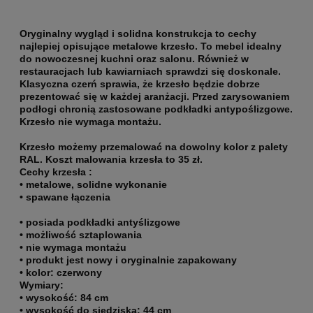
Oryginalny wygląd i solidna konstrukcja to cechy
najlepiej opisujące metalowe krzesło. To mebel idealny
do nowoczesnej kuchni oraz salonu. Również w
restauracjach lub kawiarniach sprawdzi się doskonale.
Klasyczna czerń sprawia, że krzesło będzie dobrze
prezentować się w każdej aranżacji. Przed zarysowaniem
podłogi chronią zastosowane podkładki antypoślizgowe.
Krzesło nie wymaga montażu.
Krzesło możemy przemalować na dowolny kolor z palety
RAL. Koszt malowania krzesła to 35 zł.
Cechy krzesła :
• metalowe, solidne wykonanie
• spawane łączenia
• posiada podkładki antyślizgowe
• możliwość sztaplowania
• nie wymaga montażu
• produkt jest nowy i oryginalnie zapakowany
• kolor: czerwony
Wymiary:
• wysokość: 84 cm
• wysokość do siedziska: 44 cm