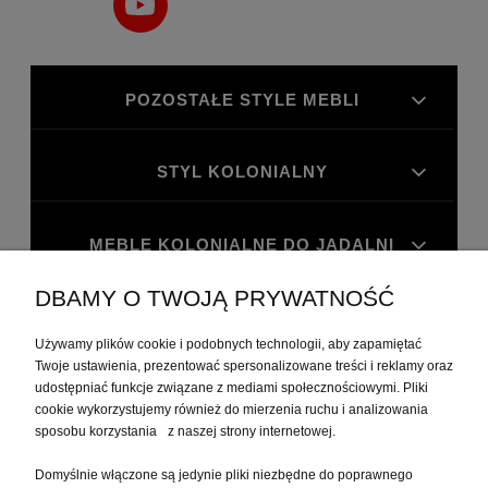
POZOSTAŁE STYLE MEBLI
STYL KOLONIALNY
MEBLE KOLONIALNE DO JADALNI
DBAMY O TWOJĄ PRYWATNOŚĆ
MEBLE KOLONIALNE DO GABINETU
Używamy plików cookie i podobnych technologii, aby zapamiętać
Twoje ustawienia, prezentować spersonalizowane treści i reklamy oraz
MOJE KONTO
udostępniać funkcje związane z mediami społecznościowymi. Pliki
cookie wykorzystujemy również do mierzenia ruchu i analizowania
sposobu korzystania z naszej strony internetowej.
PŁATNOŚCI I DOSTAWA
Domyślnie włączone są jedynie pliki niezbędne do poprawnego