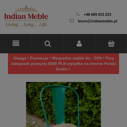
+48 609 033 223
biuro@indianmeble.pl
Uwaga ! Promocja ! Wszystkie meble do - 20% ! Przy
zakupach powyżej 5000 PLN wysyłka na terenie Polski
Gratis !