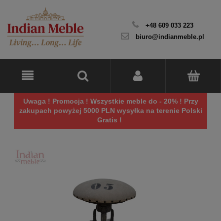
+48 609 033 223
biuro@indianmeble.pl
Uwaga ! Promocja ! Wszystkie meble do - 20% ! Przy
zakupach powyżej 5000 PLN wysyłka na terenie Polski
Gratis !