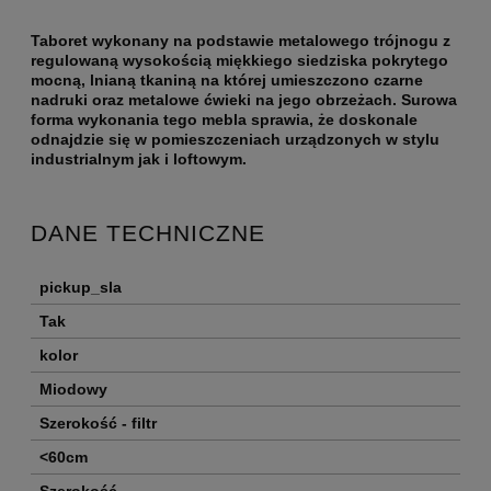
Taboret wykonany na podstawie metalowego trójnogu z
regulowaną wysokością miękkiego siedziska pokrytego
mocną, lnianą tkaniną na której umieszczono czarne
nadruki oraz metalowe ćwieki na jego obrzeżach. Surowa
forma wykonania tego mebla sprawia, że doskonale
odnajdzie się w pomieszczeniach urządzonych w stylu
industrialnym jak i loftowym.
DANE TECHNICZNE
pickup_sla
Tak
kolor
Miodowy
Szerokość - filtr
<60cm
Szerokość