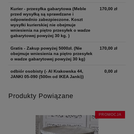
Kurier - przesyłka gabarytowa
(Meble
170,00 zł
przed wysyłką są sprawdzane i
odpowiednio zabezpieczone. Koszt
wysyłki kurierskiej nie obejmuje
wniesienia na piętro przesyłek o wadze
gabarytowej powyżej 30 kg. )
Gratis - Zakup powyżej 5000zł.
(Nie
170,00 zł
obejmuje wniesienia na piętro przesyłek
o wadze gabarytowej powyżej 30 kg)
odbiór osobisty
(- Al Krakowska 44,
0,00 zł
JANKI 05-090 (500m od IKEA Janki))
Produkty Powiązane
JA
PROMOCJA