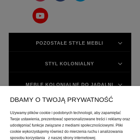
POZOSTAŁE STYLE MEBLI
STYL KOLONIALNY
MEBLE KOLONIALNE DO JADALNI
DBAMY O TWOJĄ PRYWATNOŚĆ
MEBLE KOLONIALNE DO GABINETU
Używamy plików cookie i podobnych technologii, aby zapamiętać
Twoje ustawienia, prezentować spersonalizowane treści i reklamy oraz
udostępniać funkcje związane z mediami społecznościowymi. Pliki
MOJE KONTO
cookie wykorzystujemy również do mierzenia ruchu i analizowania
sposobu korzystania z naszej strony internetowej.