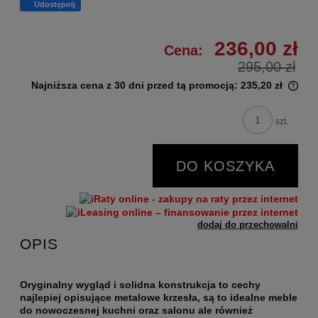
Udostępnij
236,00 zł
Cena:
295,00 zł
Najniższa cena z 30 dni przed tą promocją:
235,20 zł
szt.
DO KOSZYKA
dodaj do przechowalni
OPIS
Oryginalny wygląd i solidna konstrukcja to cechy
najlepiej opisujące metalowe krzesła, są to idealne meble
do nowoczesnej kuchni oraz salonu ale również