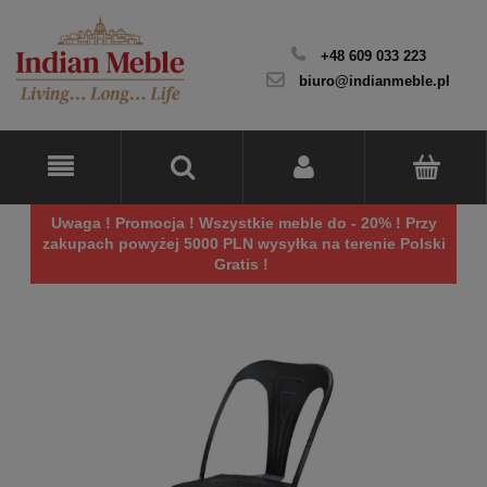
+48 609 033 223
biuro@indianmeble.pl
Uwaga ! Promocja ! Wszystkie meble do - 20% ! Przy
zakupach powyżej 5000 PLN wysyłka na terenie Polski
Gratis !