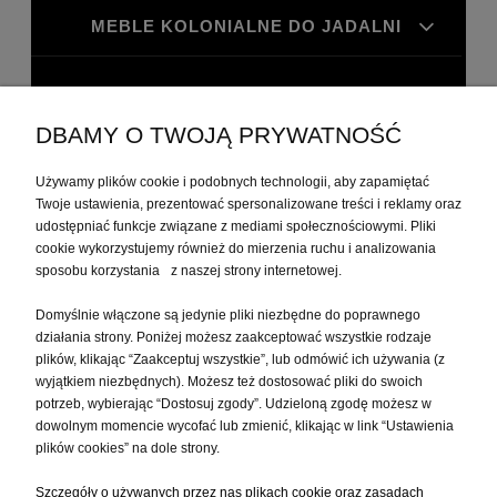
MEBLE KOLONIALNE DO JADALNI
MEBLE KOLONIALNE DO GABINETU
DBAMY O TWOJĄ PRYWATNOŚĆ
MOJE KONTO
Używamy plików cookie i podobnych technologii, aby zapamiętać
Twoje ustawienia, prezentować spersonalizowane treści i reklamy oraz
udostępniać funkcje związane z mediami społecznościowymi. Pliki
PŁATNOŚCI I DOSTAWA
cookie wykorzystujemy również do mierzenia ruchu i analizowania
sposobu korzystania z naszej strony internetowej.
Domyślnie włączone są jedynie pliki niezbędne do poprawnego
INFORMACJE
działania strony. Poniżej możesz zaakceptować wszystkie rodzaje
plików, klikając “Zaakceptuj wszystkie”, lub odmówić ich używania (z
wyjątkiem niezbędnych). Możesz też dostosować pliki do swoich
O NAS
potrzeb, wybierając “Dostosuj zgody”. Udzieloną zgodę możesz w
dowolnym momencie wycofać lub zmienić, klikając w link “Ustawienia
plików cookies” na dole strony.
Szczegóły o używanych przez nas plikach cookie oraz zasadach