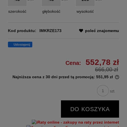
szerokość
głębokość
wysokość
Kod produktu:
IMKRZE173
poleć znajomemu
Udostępnij
552,78 zł
Cena:
666,00 zł
Najniższa cena z 30 dni przed tą promocją:
551,95 zł
szt.
DO KOSZYKA