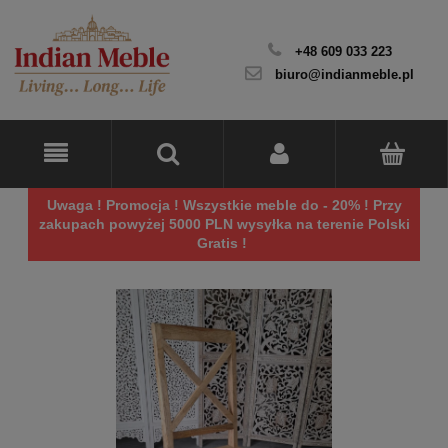
+48 609 033 223
biuro@indianmeble.pl
Uwaga ! Promocja ! Wszystkie meble do - 20% ! Przy
zakupach powyżej 5000 PLN wysyłka na terenie Polski
Gratis !