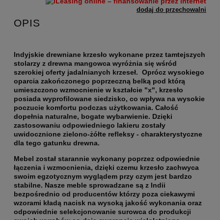
dodaj do przechowalni
OPIS
Indyjskie drewniane krzesło wykonane przez tamtejszych
stolarzy z drewna mangowca wyróżnia się wśród
szerokiej oferty jadalnianych krzeseł. Oprócz wysokiego
oparcia zakończonego poprzeczną belką pod którą
umieszczono wzmocnienie w kształcie "x", krzesło
posiada wyprofilowane siedzisko, co wpływa na wysokie
poczucie komfortu podczas użytkowania. Całość
dopełnia naturalne, bogate wybarwienie. Dzięki
zastosowaniu odpowiedniego lakieru zostały
uwidocznione zielono-żółte refleksy - charakterystyczne
dla tego gatunku drewna.
Mebel został starannie wykonany poprzez odpowiednie
łączenia i wzmocnienia, dzięki czemu krzesło zachwyca
swoim egzotycznym wyglądem przy czym jest bardzo
stabilne. Nasze meble sprowadzane są z Indii
bezpośrednio od producentów którzy poza ciekawymi
wzorami kładą nacisk na wysoką jakość wykonania oraz
odpowiednie selekcjonowanie surowca do produkcji