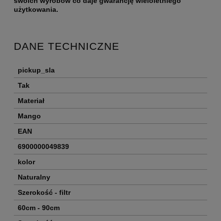
swoich wyrobów co daje gwarancję wieloletniego
użytkowania.
DANE TECHNICZNE
pickup_sla
Tak
Materiał
Mango
EAN
6900000049839
kolor
Naturalny
Szerokość - filtr
60cm - 90cm