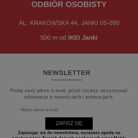
ODBIÓR OSOBISTY
AL. KRAKOWSKA 44, JANKI 05-090
500 m od
IKEI Janki
NEWSLETTER
Podaj swój adres e-mail, jeżeli chcesz otrzymywać
informacje o nowościach i promocjach.
ZAPISZ SIĘ
Zapisując się do newslettera, wyrażasz zgodę na
przetwarzanie Twoich danych osobowych przez Meble