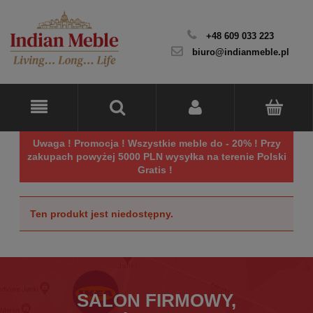
+48 609 033 223
biuro@indianmeble.pl
Uwaga ! Promocja ! Wszystkie meble do - 20% ! Przy
zakupach powyżej 5000 PLN wysyłka na terenie Polski
Gratis !
Ten produkt jest niedostępny.
SALON FIRMOWY,