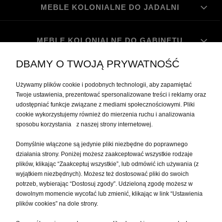
MEBLE KOLONIALNE DO JADALNI
MEBLE KOLONIALNE DO GABINETU
DBAMY O TWOJĄ PRYWATNOŚĆ
MOJE KONTO
Używamy plików cookie i podobnych technologii, aby zapamiętać
Twoje ustawienia, prezentować spersonalizowane treści i reklamy oraz
udostępniać funkcje związane z mediami społecznościowymi. Pliki
PŁATNOŚCI I DOSTAWA
cookie wykorzystujemy również do mierzenia ruchu i analizowania
sposobu korzystania z naszej strony internetowej.
INFORMACJE
Domyślnie włączone są jedynie pliki niezbędne do poprawnego
działania strony. Poniżej możesz zaakceptować wszystkie rodzaje
plików, klikając “Zaakceptuj wszystkie”, lub odmówić ich używania (z
O NAS
wyjątkiem niezbędnych). Możesz też dostosować pliki do swoich
potrzeb, wybierając “Dostosuj zgody”. Udzieloną zgodę możesz w
dowolnym momencie wycofać lub zmienić, klikając w link “Ustawienia
plików cookies” na dole strony.