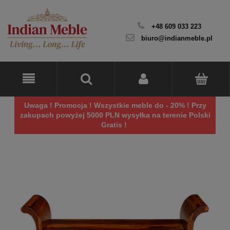
+48 609 033 223
biuro@indianmeble.pl
Uwaga ! Promocja ! Wszystkie meble do - 20% ! Przy
zakupach powyżej 5000 PLN wysyłka na terenie Polski
Gratis !