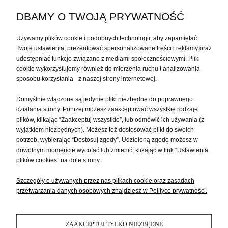
DBAMY O TWOJĄ PRYWATNOŚĆ
MEBLE KOLONIALNE DO GABINETU
Używamy plików cookie i podobnych technologii, aby zapamiętać
Twoje ustawienia, prezentować spersonalizowane treści i reklamy oraz
MOJE KONTO
udostępniać funkcje związane z mediami społecznościowymi. Pliki
cookie wykorzystujemy również do mierzenia ruchu i analizowania
sposobu korzystania z naszej strony internetowej.
PŁATNOŚCI I DOSTAWA
Domyślnie włączone są jedynie pliki niezbędne do poprawnego
działania strony. Poniżej możesz zaakceptować wszystkie rodzaje
plików, klikając “Zaakceptuj wszystkie”, lub odmówić ich używania (z
INFORMACJE
wyjątkiem niezbędnych). Możesz też dostosować pliki do swoich
potrzeb, wybierając “Dostosuj zgody”. Udzieloną zgodę możesz w
dowolnym momencie wycofać lub zmienić, klikając w link “Ustawienia
O NAS
plików cookies” na dole strony.
Szczegóły o używanych przez nas plikach cookie oraz zasadach
przetwarzania danych osobowych znajdziesz w Polityce prywatności.
ZAAKCEPTUJ TYLKO NIEZBĘDNE