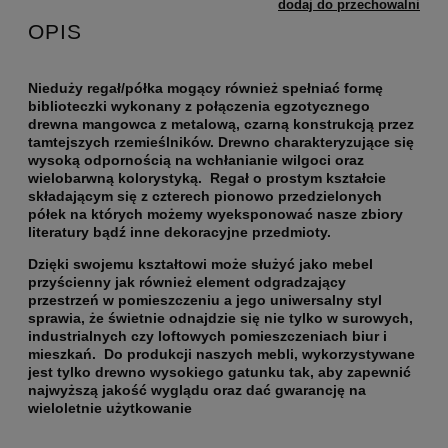
dodaj do przechowalni
OPIS
Nieduży regał/półka mogący również spełniać formę
biblioteczki wykonany z połączenia egzotycznego
drewna mangowca z metalową, czarną konstrukcją przez
tamtejszych rzemieślników. Drewno charakteryzujące się
wysoką odpornością na wchłanianie wilgoci oraz
wielobarwną kolorystyką. Regał o prostym kształcie
składającym się z czterech pionowo przedzielonych
półek na których możemy wyeksponować nasze zbiory
literatury bądź inne dekoracyjne przedmioty.
Dzięki swojemu kształtowi może służyć jako mebel
przyścienny jak również element odgradzający
przestrzeń w pomieszczeniu a jego uniwersalny styl
sprawia, że świetnie odnajdzie się nie tylko w surowych,
industrialnych czy loftowych pomieszczeniach biur i
mieszkań. Do produkcji naszych mebli, wykorzystywane
jest tylko drewno wysokiego gatunku tak, aby zapewnić
najwyższą jakość wyglądu oraz dać gwarancję na
wieloletnie użytkowanie