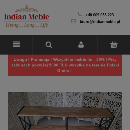
+48 609 033 223
biuro@indianmeble.pl
Uwaga ! Promocja ! Wszystkie meble do - 20% ! Przy
zakupach powyżej 5000 PLN wysyłka na terenie Polski
Gratis !