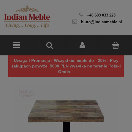
+48 609 033 223
biuro@indianmeble.pl
Uwaga ! Promocja ! Wszystkie meble do - 20% ! Przy
zakupach powyżej 5000 PLN wysyłka na terenie Polski
Gratis !