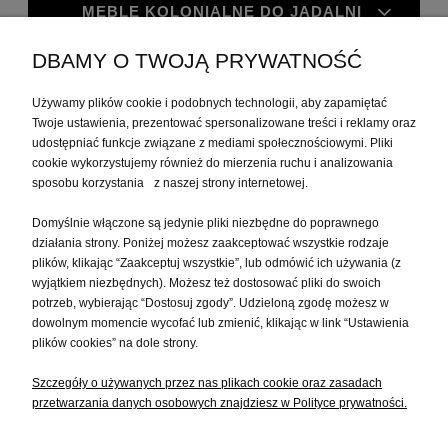
MEBLE KOLONIALNE DO JADALNI
DBAMY O TWOJĄ PRYWATNOŚĆ
MEBLE KOLONIALNE DO GABINETU
Używamy plików cookie i podobnych technologii, aby zapamiętać
Twoje ustawienia, prezentować spersonalizowane treści i reklamy oraz
MOJE KONTO
udostępniać funkcje związane z mediami społecznościowymi. Pliki
cookie wykorzystujemy również do mierzenia ruchu i analizowania
sposobu korzystania z naszej strony internetowej.
PŁATNOŚCI I DOSTAWA
Domyślnie włączone są jedynie pliki niezbędne do poprawnego
działania strony. Poniżej możesz zaakceptować wszystkie rodzaje
plików, klikając “Zaakceptuj wszystkie”, lub odmówić ich używania (z
INFORMACJE
wyjątkiem niezbędnych). Możesz też dostosować pliki do swoich
potrzeb, wybierając “Dostosuj zgody”. Udzieloną zgodę możesz w
dowolnym momencie wycofać lub zmienić, klikając w link “Ustawienia
O NAS
plików cookies” na dole strony.
Szczegóły o używanych przez nas plikach cookie oraz zasadach
przetwarzania danych osobowych znajdziesz w Polityce prywatności.