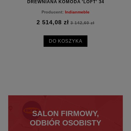
DREWNIANA KOMODA 'LOFT' 34
Producent:
Indianmeble
2 514,08 zł
3 142,60 zł
DO KOSZYKA
SALON FIRMOWY,
ODBIÓR OSOBISTY