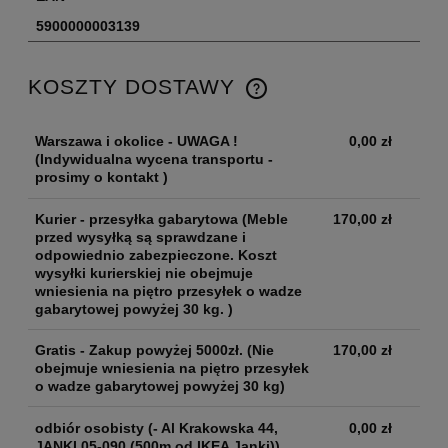
5900000003139
KOSZTY DOSTAWY
Warszawa i okolice - UWAGA !
0,00 zł
(Indywidualna wycena transportu -
prosimy o kontakt )
Kurier - przesyłka gabarytowa
(Meble
170,00 zł
przed wysyłką są sprawdzane i
odpowiednio zabezpieczone. Koszt
wysyłki kurierskiej nie obejmuje
wniesienia na piętro przesyłek o wadze
gabarytowej powyżej 30 kg. )
Gratis - Zakup powyżej 5000zł.
(Nie
170,00 zł
obejmuje wniesienia na piętro przesyłek
o wadze gabarytowej powyżej 30 kg)
odbiór osobisty
(- Al Krakowska 44,
0,00 zł
JANKI 05-090 (500m od IKEA Janki))