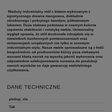
Nieduży industrialny stół z blatem wykonanym z
egzotycznego drewna mangowca, dokładnie
obrobionego i pokrytego twardym, półmatowym
lakierem. Duża stalowa podstawa w czarnym kolorze
zapewnia stabilność i estetykę mebla. Uniwersalny
wygląd sprawia, że stół doskonale odnajdzie się w
niewielkich kuchennych pomieszczeniach oraz
restauracjach urządzonych nie tylko w surowym
industrialnym stylu. Nasze meble sprowadzane są z Indii
bezpośrednio od producentów którzy poza ciekawymi
wzorami kładą nacisk na wysoką jakość wykonania oraz
odpowiednie selekcjonowanie surowca do produkcji
swoich wyrobów co daje gwarancję wieloletniego
użytkowania.
DANE TECHNICZNE
pickup_sla
Tak