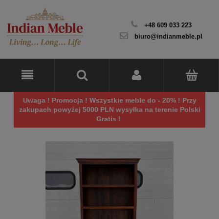
+48 609 033 223
biuro@indianmeble.pl
Uwaga ! Promocja ! Wszystkie meble do - 20% ! Przy
zakupach powyżej 5000 PLN wysyłka na terenie Polski
Gratis !