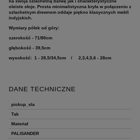
na swoja szlachetną barwę jak i charakterystyczne
oleiste słoje. Prosta minimalistyczna bryła w połączeniu z
szlachetnym drewnem oddaje piękno klasycznych mebli
indyjskich.
Wymiary półek od góry:
szerokość - 71/80cm
głębokość - 39,5cm
wysokość: 1 - 28,5/34,5cm / 2,3,4,5,6 - 28cm
DANE TECHNICZNE
pickup_sla
Tak
Materiał
PALISANDER