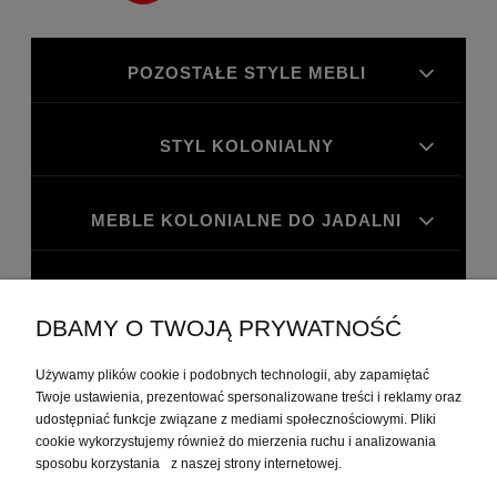
POZOSTAŁE STYLE MEBLI
STYL KOLONIALNY
MEBLE KOLONIALNE DO JADALNI
MEBLE KOLONIALNE DO GABINETU
DBAMY O TWOJĄ PRYWATNOŚĆ
MOJE KONTO
Używamy plików cookie i podobnych technologii, aby zapamiętać
Twoje ustawienia, prezentować spersonalizowane treści i reklamy oraz
udostępniać funkcje związane z mediami społecznościowymi. Pliki
PŁATNOŚCI I DOSTAWA
cookie wykorzystujemy również do mierzenia ruchu i analizowania
sposobu korzystania z naszej strony internetowej.