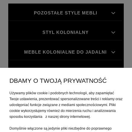
POZOSTAŁE STYLE MEBLI
STYL KOLONIALNY
MEBLE KOLONIALNE DO JADALNI
MEBLE KOLONIALNE DO GABINETU
DBAMY O TWOJĄ PRYWATNOŚĆ
MOJE KONTO
Używamy plików cookie i podobnych technologii, aby zapamiętać
Twoje ustawienia, prezentować spersonalizowane treści i reklamy oraz
udostępniać funkcje związane z mediami społecznościowymi. Pliki
PŁATNOŚCI I DOSTAWA
cookie wykorzystujemy również do mierzenia ruchu i analizowania
sposobu korzystania z naszej strony internetowej.
Domyślnie włączone są jedynie pliki niezbędne do poprawnego
INFORMACJE