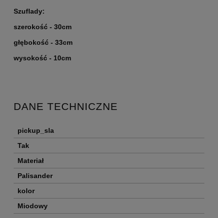
Szuflady:
szerokość - 30cm
głębokość - 33cm
wysokość - 10cm
DANE TECHNICZNE
pickup_sla
Tak
Materiał
Palisander
kolor
Miodowy