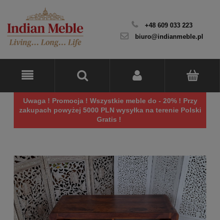
+48 609 033 223
biuro@indianmeble.pl
Uwaga ! Promocja ! Wszystkie meble do - 20% ! Przy
zakupach powyżej 5000 PLN wysyłka na terenie Polski
Gratis !