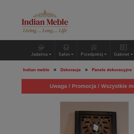
Jadalnia
Salon
Przedpokój
Gabinet
»
»
Indian meble
Dekoracje
Panele dekoracyjne
Uwaga ! Promocja ! Wszystkie me