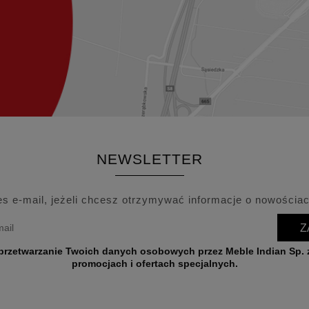
NEWSLETTER
es e-mail, jeżeli chcesz otrzymywać informacje o nowościac
Z
wych przez Meble Indian Sp. z o.o. w celu przesyłania informacji o nowościach,
promocjach i ofertach specjalnych.