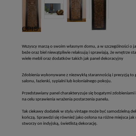
OPIS
Wszyscy marzą o swoim własnym domu, a w szczególności o jas
beże oraz biel niewątpliwie relaksują i sprawiają, że wnętrze s
wiele mebli oraz dodatków takich jak panel dekoracyjny
Zdobienia wykonywane z niezwykłą starannością i precyzją to 
salonu, łazienki, sypialni lub kolonialnego pokoju.
Przedstawiany panel charakteryzuje się bogatymi zdobieniami 
na celu sprawienia wrażenia postarzenia panelu.
Tak ciekawy dodatek w stylu vintage może być samodzielną deko
kończą. Sprawdzi się również jako osłona na różne miejsca jak
stworzy on indyjską, świetlistą dekorację.