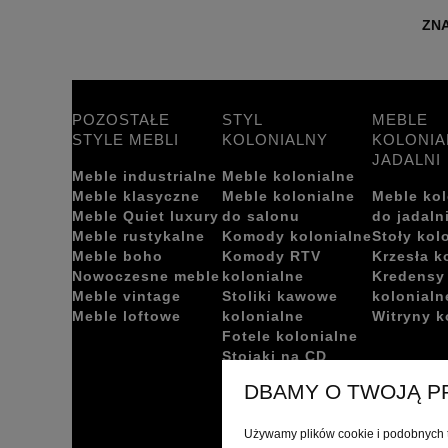
ZNA
POZOSTAŁE
STYL
MEBLE
STYLE MEBLI
KOLONIALNY
KOLONIA
JADALNI
Meble industrialne
Meble kolonialne
Meble klasyczne
Meble kolonialne
Meble kol
Meble Quiet luxury
do salonu
do jadaln
Meble rustykalne
Komody kolonialne
Stoły kol
Meble boho
Komody RTV
Krzesła k
Nowoczesne meble
kolonialne
Kredensy
Meble vintage
Stoliki kawowe
kolonialn
Meble loftowe
kolonialne
Witryny k
Fotele kolonialne
Stojaki na CD
kolonialne
DBAMY O TWOJĄ 
Ławki kolonialne
Używamy plików cookie i podobnych t