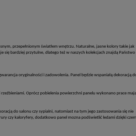
nym, przepełnionym światłem wnętrzu. Naturalne, jasne kolory takie jak
taje się bardziej przytulne, dlatego też w naszych kolekcjach znajdą Państwo
gwarancja oryginalności i zadowolenia. Panel będzie wspaniałą dekoracją d
i rzeźbieniami. Oprócz pobielenia powierzchni panelu wykonano prace maj
racją do salonu czy sypialni, natomiast na tym jego zastosowania się nie
 rury czy kaloryfery, dodatkowo panel mozna podświetlić ledami dzięki cze