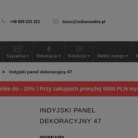
+48 609 033 223
biuro@indianmeble.pl
Sypialnia
Dekoracje
Kolekcje
Meble mango
»
Indyjski panel dekoracyjny 47
ble do - 20% ! Przy zakupach powyżej 5000 PLN wysy
INDYJSKI PANEL
DEKORACYJNY 47
WYMIARY