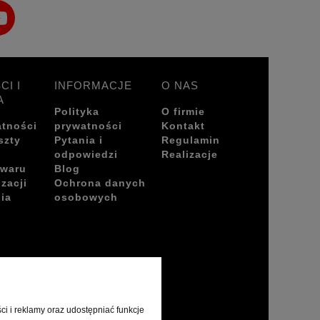
CI I
INFORMACJE
O NAS
A
Polityka
O firmie
atności
prywatności
Kontakt
szty
Pytania i
Regulamin
odpowiedzi
Realizacje
owaru
Blog
izacji
Ochrona danych
ia
osobowych
i i reklamy oraz udostępniać funkcje