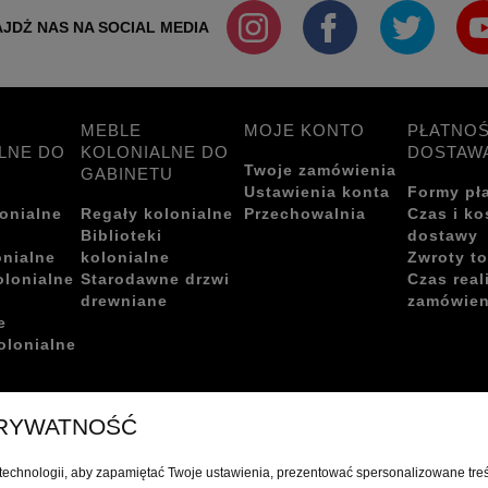
JDŻ NAS NA SOCIAL MEDIA
MEBLE
MOJE KONTO
PŁATNOŚ
LNE DO
KOLONIALNE DO
DOSTAW
Twoje zamówienia
GABINETU
Ustawienia konta
Formy pł
onialne
Regały kolonialne
Przechowalnia
Czas i ko
i
Biblioteki
dostawy
onialne
kolonialne
Zwroty t
olonialne
Starodawne drzwi
Czas real
drewniane
zamówien
e
olonialne
PRYWATNOŚĆ
echnologii, aby zapamiętać Twoje ustawienia, prezentować spersonalizowane treśc