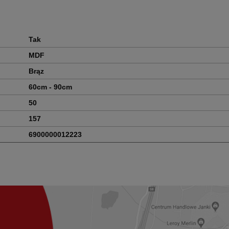
Tak
MDF
Brąz
60cm - 90cm
50
157
6900000012223