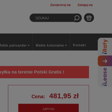
Zarejestruj się
Zaloguj się
Kontakt
Meble palisander
Meble kolonialne
łka na terenie Polski Gratis !
481,95 zł
Cena:
ZAPYTAJ