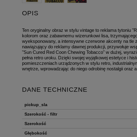
OPIS
Ten oryginalny obraz w stylu vintage to reklama tytoniu 
kolorom oraz zabawnemu wizerunkowi lisa, trzymającego
wyeksponowany, a intensywne czerwone akcenty na tle zło
nawiązujący do reklamy dawnej produkcji, przywołuje wsp
"Sun Cured Red Coon Chewing Tobacco" w dużej, wyrazist
pełna retro uroku. Dzięki swojej wyjątkowej estetyce i h
pomieszczeniach urządzonych w stylu retro, industrialn
wnętrze, wprowadzając do niego odrobinę nostalgii oraz 
DANE TECHNICZNE
pickup_sla
Szerokość - filtr
Szerokość
Głębokość