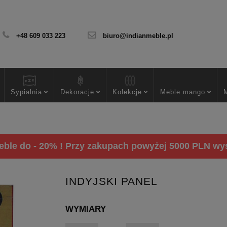
+48 609 033 223
biuro@indianmeble.pl
Sypialnia
Dekoracje
Kolekcje
Meble mango
ble do - 20% ! Przy zakupach powyżej 5000 PLN wysy
INDYJSKI PANEL
WYMIARY