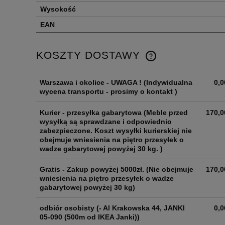
Wysokość
EAN
KOSZTY DOSTAWY
Warszawa i okolice - UWAGA !
(Indywidualna
0,0
wycena transportu - prosimy o kontakt )
Kurier - przesyłka gabarytowa
(Meble przed
170,0
wysyłką są sprawdzane i odpowiednio
zabezpieczone. Koszt wysyłki kurierskiej nie
obejmuje wniesienia na piętro przesyłek o
wadze gabarytowej powyżej 30 kg. )
Gratis - Zakup powyżej 5000zł.
(Nie obejmuje
170,0
wniesienia na piętro przesyłek o wadze
gabarytowej powyżej 30 kg)
odbiór osobisty
(- Al Krakowska 44, JANKI
0,0
05-090 (500m od IKEA Janki))