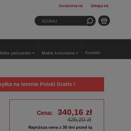
Zarejestruj się
Zaloguj się
Kontakt
Meble palisander
Meble kolonialne
łka na terenie Polski Gratis !
340,16 zł
Cena:
425,20 zł
Najniższa cena z 30 dni przed tą