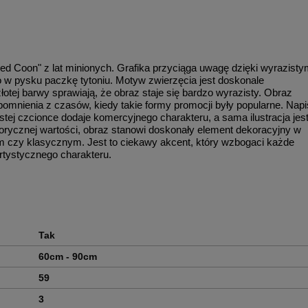
"Red Coon" z lat minionych. Grafika przyciąga uwagę dzięki wyrazist
 w pysku paczkę tytoniu. Motyw zwierzęcia jest doskonale
tej barwy sprawiają, że obraz staje się bardzo wyrazisty. Obraz
omnienia z czasów, kiedy takie formy promocji były popularne. Napi
ej czcionce dodaje komercyjnego charakteru, a sama ilustracja jes
istorycznej wartości, obraz stanowi doskonały element dekoracyjny w
ym czy klasycznym. Jest to ciekawy akcent, który wzbogaci każde
artystycznego charakteru.
Tak
60cm - 90cm
59
3