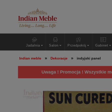
Jadalnia
Salon
Przedpokój
Gabinet
»
»
Indian meble
Dekoracje
indyjski panel
Uwaga ! Promocja ! Wszystkie me