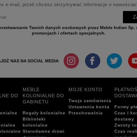
es e-mail, jeżeli chcesz otrzymywać informacje o nowościac
Z
wych przez Meble Indian Sp. z o.o. w celu przesyłania informacji o nowościach,
promocjach i ofertach specjalnych.
JDŻ NAS NA SOCIAL MEDIA
MEBLE
MOJE KONTO
PŁATNOŚ
LNE DO
KOLONIALNE DO
DOSTAW
Twoje zamówienia
GABINETU
Ustawienia konta
Formy pł
onialne
Regały kolonialne
Przechowalnia
Czas i ko
i
Biblioteki
dostawy
onialne
kolonialne
Zwroty t
olonialne
Starodawne drzwi
Czas real