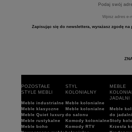
Podaj swój adr
Zapisując się do newslettera, wyrażasz zgodę na przetwarzanie Twoich danych osobo
ZNA
POZOSTAŁE
STYL
MEBLE
STYLE MEBLI
KOLONIALNY
KOLONIA
JADALNI
Meble industrialne
Meble kolonialne
Meble klasyczne
Meble kolonialne
Meble kol
Meble Quiet luxury
do salonu
do jadaln
Meble rustykalne
Komody kolonialne
Stoły kol
Meble boho
Komody RTV
Krzesła k