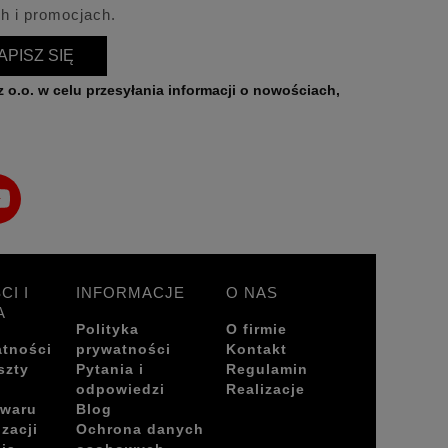
h i promocjach.
APISZ SIĘ
CI I
INFORMACJE
O NAS
A
Polityka
O firmie
atności
prywatności
Kontakt
szty
Pytania i
Regulamin
odpowiedzi
Realizacje
owaru
Blog
izacji
Ochrona danych