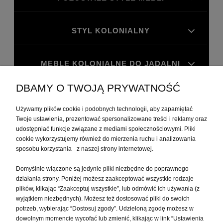
STYL KOLONIALNY
MEBLE KOLONIALNE DO JADALNI
DBAMY O TWOJĄ PRYWATNOŚĆ
MEBLE KOLONIALNE DO GABINETU
Używamy plików cookie i podobnych technologii, aby zapamiętać
Twoje ustawienia, prezentować spersonalizowane treści i reklamy oraz
udostępniać funkcje związane z mediami społecznościowymi. Pliki
MOJE KONTO
cookie wykorzystujemy również do mierzenia ruchu i analizowania
sposobu korzystania z naszej strony internetowej.
PŁATNOŚCI I DOSTAWA
Domyślnie włączone są jedynie pliki niezbędne do poprawnego
działania strony. Poniżej możesz zaakceptować wszystkie rodzaje
plików, klikając “Zaakceptuj wszystkie”, lub odmówić ich używania (z
INFORMACJE
wyjątkiem niezbędnych). Możesz też dostosować pliki do swoich
potrzeb, wybierając “Dostosuj zgody”. Udzieloną zgodę możesz w
dowolnym momencie wycofać lub zmienić, klikając w link “Ustawienia