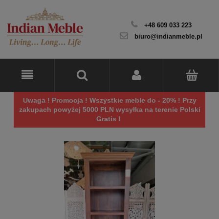
+48 609 033 223
biuro@indianmeble.pl
Uwaga ! Promocja ! Wszystkie meble do - 20% ! Przy
zakupach powyżej 5000 PLN wysyłka na terenie Polski
Gratis !