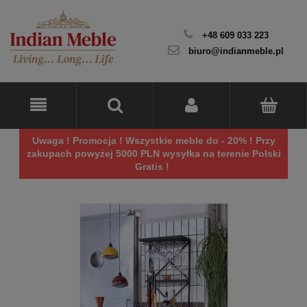
+48 609 033 223
biuro@indianmeble.pl
Uwaga ! Promocja ! Wszystkie meble do - 20% ! Przy
zakupach powyżej 5000 PLN wysyłka na terenie Polski
Gratis !