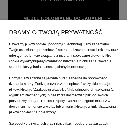
MEBLE KOLONIALNE DO JADALNI
DBAMY O TWOJĄ PRYWATNOŚĆ
MEBLE KOLONIALNE DO GABINETU
Używamy plików cookie i podobnych technologii, aby zapamiętać
Twoje ustawienia, prezentować spersonalizowane treści i reklamy oraz
MOJE KONTO
udostępniać funkcje związane z mediami społecznościowymi. Pliki
cookie wykorzystujemy również do mierzenia ruchu i analizowania
sposobu korzystania z naszej strony internetowej.
PŁATNOŚCI I DOSTAWA
Domyślnie włączone są jedynie pliki niezbędne do poprawnego
działania strony. Poniżej możesz zaakceptować wszystkie rodzaje
plików, klikając “Zaakceptuj wszystkie”, lub odmówić ich używania (z
INFORMACJE
wyjątkiem niezbędnych). Możesz też dostosować pliki do swoich
potrzeb, wybierając “Dostosuj zgody”. Udzieloną zgodę możesz w
dowolnym momencie wycofać lub zmienić, klikając w link “Ustawienia
O NAS
plików cookies” na dole strony.
Szczegóły o używanych przez nas plikach cookie oraz zasadach