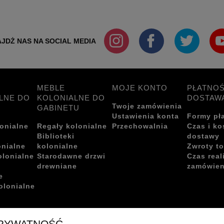
JDŻ NAS NA SOCIAL MEDIA
MEBLE
MOJE KONTO
PŁATNOŚ
LNE DO
KOLONIALNE DO
DOSTAW
Twoje zamówienia
GABINETU
Ustawienia konta
Formy pł
onialne
Regały kolonialne
Przechowalnia
Czas i ko
i
Biblioteki
dostawy
onialne
kolonialne
Zwroty t
olonialne
Starodawne drzwi
Czas real
drewniane
zamówien
e
olonialne
PRYWATNOŚĆ