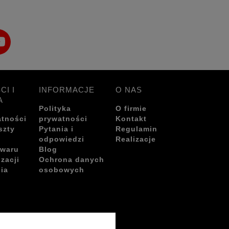
CI I
INFORMACJE
O NAS
A
Polityka
O firmie
atności
prywatności
Kontakt
szty
Pytania i
Regulamin
odpowiedzi
Realizacje
owaru
Blog
izacji
Ochrona danych
ia
osobowych