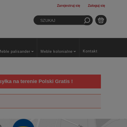
Zarejestruj się
Zaloguj się
Kontakt
Meble palisander
Meble kolonialne
łka na terenie Polski Gratis !