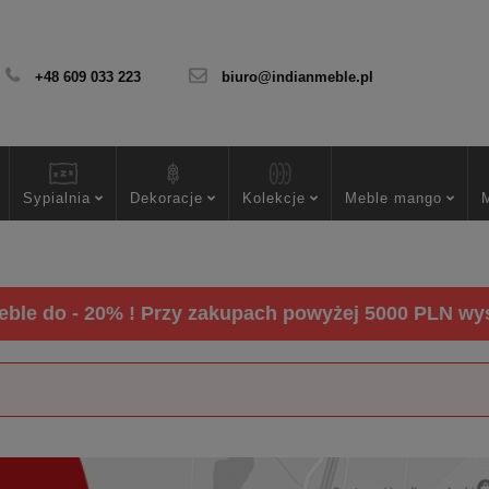
+48 609 033 223
biuro@indianmeble.pl
Sypialnia
Dekoracje
Kolekcje
Meble mango
ble do - 20% ! Przy zakupach powyżej 5000 PLN wysy