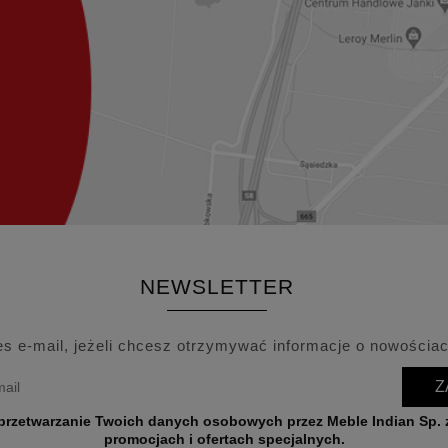
NEWSLETTER
es e-mail, jeżeli chcesz otrzymywać informacje o nowościac
Z
wych przez Meble Indian Sp. z o.o. w celu przesyłania informacji o nowościach,
promocjach i ofertach specjalnych.