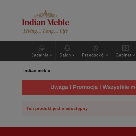
Jadalnia
Salon
Przedpokój
Gabinet
Indian meble
Uwaga ! Promocja ! Wszystkie me
Ten produkt jest niedostępny.