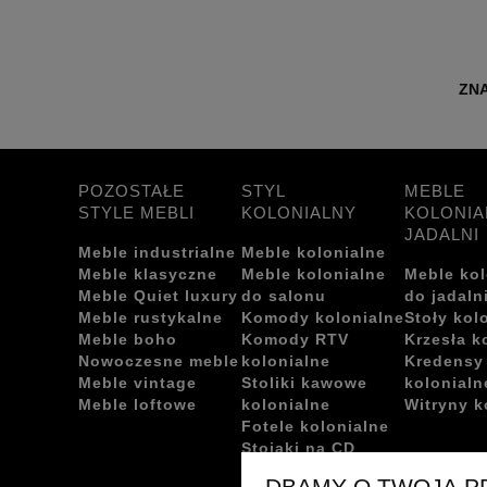
ZNA
POZOSTAŁE
STYL
MEBLE
STYLE MEBLI
KOLONIALNY
KOLONIA
JADALNI
Meble industrialne
Meble kolonialne
Meble klasyczne
Meble kolonialne
Meble kol
Meble Quiet luxury
do salonu
do jadaln
Meble rustykalne
Komody kolonialne
Stoły kol
Meble boho
Komody RTV
Krzesła k
Nowoczesne meble
kolonialne
Kredensy
Meble vintage
Stoliki kawowe
kolonialn
Meble loftowe
kolonialne
Witryny k
Fotele kolonialne
Stojaki na CD
kolonialne
DBAMY O TWOJĄ 