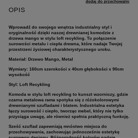
dodaj do przechowalni
OPIS
Wprowadź do swojego wnętrza industrialny styl i
oryginalność dzięki naszej drewnianej komodzie z
drzewa mango w stylu loft recykling. To połączenie
surowości metalu i ciepła drewna, które nadaje Twojej
przestrzeni życiowej charakterystycznego uroku.
Materiał:
Drzewo Mango, Metal
Wymiary:
160cm szerokości x 40cm głębokości x 90cm
wysokość
Styl:
Loft Recykling
Komoda w stylu loft recykling to kunszt wzorniczy, gdzie
czarna metalowa rama spotyka się z różokolorowymi
drewnianymi szufladami i blatem. Industrialna estetyka
łączy surowość i ciepło, tworząc mebel, który nie tylko
przyciąga uwagę, ale również spełnia praktyczną funkcję.
Sześć szuflad zapewniają mnóstwo miejsca do
przechowywania, zachowując jednocześnie estetykę
surowego designu. Różnorodność kolorów nadaje