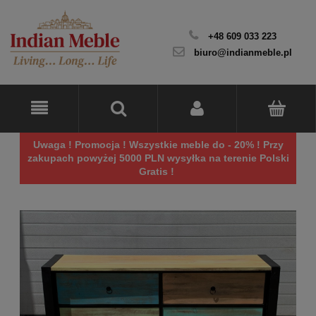
+48 609 033 223
biuro@indianmeble.pl
Uwaga ! Promocja ! Wszystkie meble do - 20% ! Przy
zakupach powyżej 5000 PLN wysyłka na terenie Polski
Gratis !