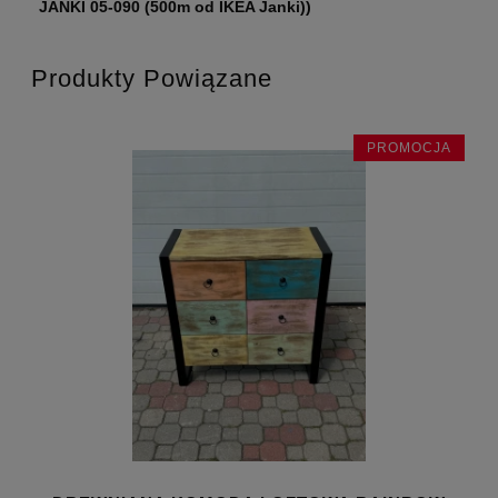
JANKI 05-090 (500m od IKEA Janki))
Produkty Powiązane
JA
PROMOCJA