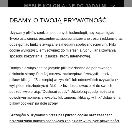
MEBLE KOLONIALNE DO JADALNI
DBAMY O TWOJĄ PRYWATNOŚĆ
MEBLE KOLONIALNE DO GABINETU
Używamy plików cookie i podobnych technologii, aby zapamiętać
Twoje ustawienia, prezentować spersonalizowane treści i reklamy oraz
MOJE KONTO
udostępniać funkcje związane z mediami społecznościowymi. Pliki
cookie wykorzystujemy również do mierzenia ruchu i analizowania
sposobu korzystania z naszej strony internetowej.
PŁATNOŚCI I DOSTAWA
Domyślnie włączone są jedynie pliki niezbędne do poprawnego
działania strony. Poniżej możesz zaakceptować wszystkie rodzaje
plików, klikając “Zaakceptuj wszystkie”, lub odmówić ich używania (z
INFORMACJE
wyjątkiem niezbędnych). Możesz też dostosować pliki do swoich
potrzeb, wybierając “Dostosuj zgody”. Udzieloną zgodę możesz w
dowolnym momencie wycofać lub zmienić, klikając w link “Ustawienia
O NAS
plików cookies” na dole strony.
Szczegóły o używanych przez nas plikach cookie oraz zasadach
przetwarzania danych osobowych znajdziesz w Polityce prywatności.