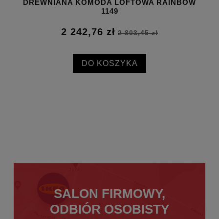
W
DREWNIANA KOMODA LOFTOWA RAINBOW
D
1149
2 242,76 zł
2 803,45 zł
DO KOSZYKA
SALON FIRMOWY,
ODBIÓR OSOBISTY