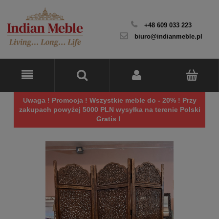
+48 609 033 223
biuro@indianmeble.pl
Uwaga ! Promocja ! Wszystkie meble do - 20% ! Przy
zakupach powyżej 5000 PLN wysyłka na terenie Polski
Gratis !