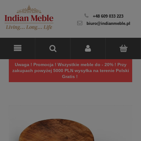
+48 609 033 223
biuro@indianmeble.pl
Uwaga ! Promocja ! Wszystkie meble do - 20% ! Przy
zakupach powyżej 5000 PLN wysyłka na terenie Polski
Gratis !