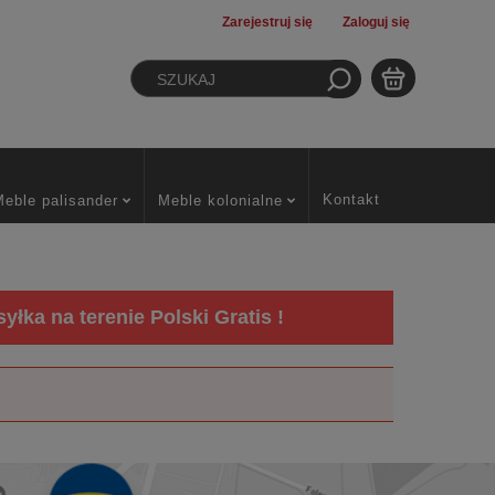
Zarejestruj się
Zaloguj się
Kontakt
Meble palisander
Meble kolonialne
łka na terenie Polski Gratis !