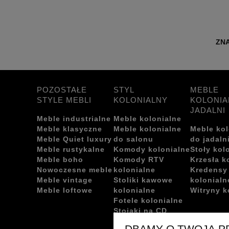
ZNA
POZOSTAŁE
STYL
MEBLE
STYLE MEBLI
KOLONIALNY
KOLONIA
JADALNI
Meble industrialne
Meble kolonialne
Meble klasyczne
Meble kolonialne
Meble kol
Meble Quiet luxury
do salonu
do jadaln
Meble rustykalne
Komody kolonialne
Stoły kol
Meble boho
Komody RTV
Krzesła k
Nowoczesne meble
kolonialne
Kredensy
Meble vintage
Stoliki kawowe
kolonialn
Meble loftowe
kolonialne
Witryny k
Fotele kolonialne
Stojaki na CD
kolonialne
DBAMY O TWOJĄ 