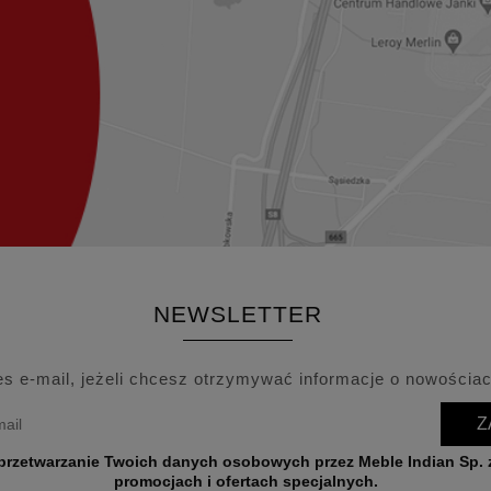
NEWSLETTER
es e-mail, jeżeli chcesz otrzymywać informacje o nowościac
Z
wych przez Meble Indian Sp. z o.o. w celu przesyłania informacji o nowościach,
promocjach i ofertach specjalnych.