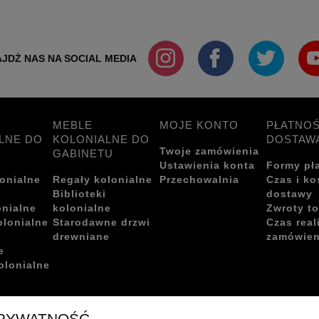
JDŻ NAS NA SOCIAL MEDIA
MEBLE
MOJE KONTO
PŁATNOŚ
LNE DO
KOLONIALNE DO
DOSTAW
Twoje zamówienia
GABINETU
Ustawienia konta
Formy pł
onialne
Regały kolonialne
Przechowalnia
Czas i ko
i
Biblioteki
dostawy
onialne
kolonialne
Zwroty t
olonialne
Starodawne drzwi
Czas real
drewniane
zamówien
e
olonialne
PRYWATNOŚĆ