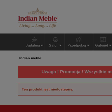
Jadalnia
Salon
Przedpokój
Gabinet
Indian meble
Uwaga ! Promocja ! Wszystkie me
Ten produkt jest niedostępny.