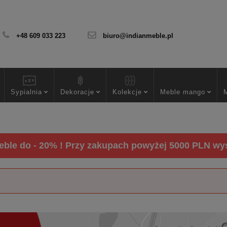
+48 609 033 223
biuro@indianmeble.pl
Sypialnia
Dekoracje
Kolekcje
Meble mango
ble do - 20% ! Przy zakupach powyżej 5000 PLN wysy