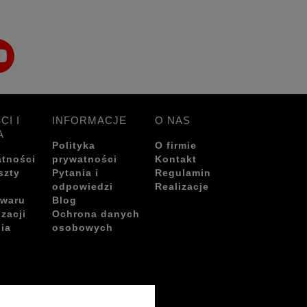
CI I
INFORMACJE
O NAS
A
Polityka
O firmie
atności
prywatności
Kontakt
szty
Pytania i
Regulamin
odpowiedzi
Realizacje
owaru
Blog
izacji
Ochrona danych
ia
osobowych