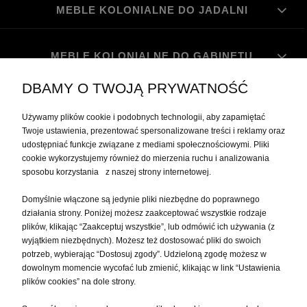
MEBLE KOLONIALNE DO JADALNI
MEBLE KOLONIALNE DO GABINETU
DBAMY O TWOJĄ PRYWATNOŚĆ
MOJE KONTO
Używamy plików cookie i podobnych technologii, aby zapamiętać
Twoje ustawienia, prezentować spersonalizowane treści i reklamy oraz
udostępniać funkcje związane z mediami społecznościowymi. Pliki
PŁATNOŚCI I DOSTAWA
cookie wykorzystujemy również do mierzenia ruchu i analizowania
sposobu korzystania z naszej strony internetowej.
INFORMACJE
Domyślnie włączone są jedynie pliki niezbędne do poprawnego
działania strony. Poniżej możesz zaakceptować wszystkie rodzaje
plików, klikając “Zaakceptuj wszystkie”, lub odmówić ich używania (z
O NAS
wyjątkiem niezbędnych). Możesz też dostosować pliki do swoich
potrzeb, wybierając “Dostosuj zgody”. Udzieloną zgodę możesz w
dowolnym momencie wycofać lub zmienić, klikając w link “Ustawienia
plików cookies” na dole strony.