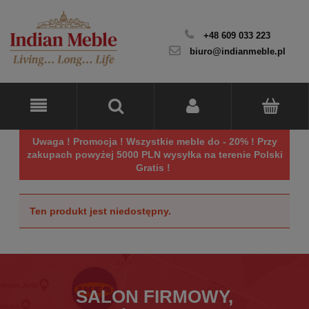
+48 609 033 223
biuro@indianmeble.pl
Uwaga ! Promocja ! Wszystkie meble do - 20% ! Przy
zakupach powyżej 5000 PLN wysyłka na terenie Polski
Gratis !
Ten produkt jest niedostępny.
SALON FIRMOWY,