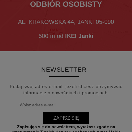
ODBIÓR OSOBISTY
AL. KRAKOWSKA 44, JANKI 05-090
500 m od
IKEI Janki
NEWSLETTER
Podaj swój adres e-mail, jeżeli chcesz otrzymywać
informacje o nowościach i promocjach.
ZAPISZ SIĘ
Zapisując się do newslettera, wyrażasz zgodę na
przetwarzanie Twoich danych osobowych przez Meble