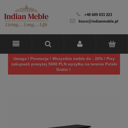
+48 609 033 223
biuro@indianmeble.pl
Uwaga ! Promocja ! Wszystkie meble do - 20% ! Przy
zakupach powyżej 5000 PLN wysyłka na terenie Polski
Gratis !