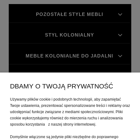
POZOSTAŁE STYLE MEBLI
STYL KOLONIALNY
MEBLE KOLONIALNE DO JADALNI
MEBLE KOLONIALNE DO GABINETU
DBAMY O TWOJĄ PRYWATNOŚĆ
MOJE KONTO
Używamy plików cookie i podobnych technologii, aby zapamiętać
Twoje ustawienia, prezentować spersonalizowane treści i reklamy oraz
udostępniać funkcje związane z mediami społecznościowymi. Pliki
PŁATNOŚCI I DOSTAWA
cookie wykorzystujemy również do mierzenia ruchu i analizowania
sposobu korzystania z naszej strony internetowej.
Domyślnie włączone są jedynie pliki niezbędne do poprawnego
INFORMACJE