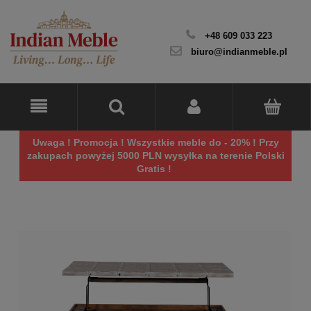
+48 609 033 223
biuro@indianmeble.pl
Uwaga ! Promocja ! Wszystkie meble do - 20% ! Przy
zakupach powyżej 5000 PLN wysyłka na terenie Polski
Gratis !