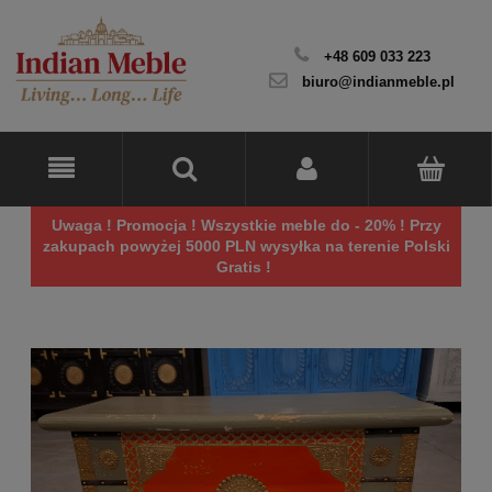
+48 609 033 223
biuro@indianmeble.pl
Uwaga ! Promocja ! Wszystkie meble do - 20% ! Przy
zakupach powyżej 5000 PLN wysyłka na terenie Polski
Gratis !