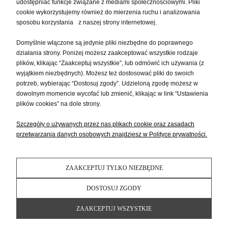
udostępniać funkcje związane z mediami społecznościowymi. Pliki
PŁATNOŚCI I DOSTAWA
cookie wykorzystujemy również do mierzenia ruchu i analizowania
sposobu korzystania z naszej strony internetowej.
Domyślnie włączone są jedynie pliki niezbędne do poprawnego
INFORMACJE
działania strony. Poniżej możesz zaakceptować wszystkie rodzaje
plików, klikając “Zaakceptuj wszystkie”, lub odmówić ich używania (z
wyjątkiem niezbędnych). Możesz też dostosować pliki do swoich
O NAS
potrzeb, wybierając “Dostosuj zgody”. Udzieloną zgodę możesz w
dowolnym momencie wycofać lub zmienić, klikając w link “Ustawienia
plików cookies” na dole strony.
Szczegóły o używanych przez nas plikach cookie oraz zasadach
przetwarzania danych osobowych znajdziesz w Polityce prywatności.
ZAAKCEPTUJ TYLKO NIEZBĘDNE
POKAŻ PEŁNĄ WERSJĘ STRONY
DOSTOSUJ ZGODY
Sklep internetowy Shoper Premium
ZAAKCEPTUJ WSZYSTKIE