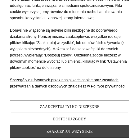
udostępniać funkcje związane z mediami społecznościowymi. Pliki
PŁATNOŚCI I DOSTAWA
cookie wykorzystujemy również do mierzenia ruchu i analizowania
sposobu korzystania z naszej strony internetowej.
Domyślnie włączone są jedynie pliki niezbędne do poprawnego
INFORMACJE
działania strony. Poniżej możesz zaakceptować wszystkie rodzaje
plików, klikając “Zaakceptuj wszystkie”, lub odmówić ich używania (z
wyjątkiem niezbędnych). Możesz też dostosować pliki do swoich
O NAS
potrzeb, wybierając “Dostosuj zgody”. Udzieloną zgodę możesz w
dowolnym momencie wycofać lub zmienić, klikając w link “Ustawienia
plików cookies” na dole strony.
Szczegóły o używanych przez nas plikach cookie oraz zasadach
przetwarzania danych osobowych znajdziesz w Polityce prywatności.
ZAAKCEPTUJ TYLKO NIEZBĘDNE
POKAŻ PEŁNĄ WERSJĘ STRONY
DOSTOSUJ ZGODY
Sklep internetowy Shoper Premium
ZAAKCEPTUJ WSZYSTKIE