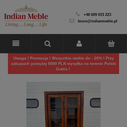
+48 609 033 223
biuro@indianmeble.pl
Uwaga ! Promocja ! Wszystkie meble do - 20% ! Przy
zakupach powyżej 5000 PLN wysyłka na terenie Polski
Gratis !