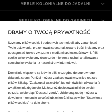
MEBLE KOLONIALNE DO JADALNI
MEBLE KOLONIALNE DO GABINETU
DBAMY O TWOJĄ PRYWATNOŚĆ
MOJE KONTO
Używamy plików cookie i podobnych technologii, aby zapamiętać
Twoje ustawienia, prezentować spersonalizowane treści i reklamy oraz
udostępniać funkcje związane z mediami społecznościowymi. Pliki
PŁATNOŚCI I DOSTAWA
cookie wykorzystujemy również do mierzenia ruchu i analizowania
sposobu korzystania z naszej strony internetowej.
INFORMACJE
Domyślnie włączone są jedynie pliki niezbędne do poprawnego
działania strony. Poniżej możesz zaakceptować wszystkie rodzaje
plików, klikając “Zaakceptuj wszystkie”, lub odmówić ich używania (z
O NAS
wyjątkiem niezbędnych). Możesz też dostosować pliki do swoich
potrzeb, wybierając “Dostosuj zgody”. Udzieloną zgodę możesz w
dowolnym momencie wycofać lub zmienić, klikając w link “Ustawienia
plików cookies” na dole strony.