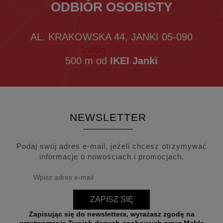
ODBIÓR OSOBISTY
AL. KRAKOWSKA 44, JANKI 05-090
500 m od
IKEI Janki
NEWSLETTER
Podaj swój adres e-mail, jeżeli chcesz otrzymywać
informacje o nowościach i promocjach.
ZAPISZ SIĘ
Zapisując się do newslettera, wyrażasz zgodę na
przetwarzanie Twoich danych osobowych przez Meble