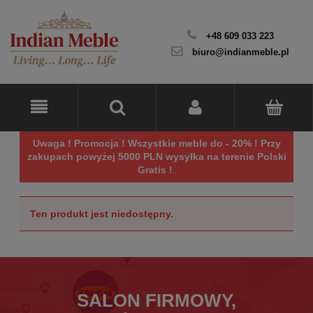
+48 609 033 223
biuro@indianmeble.pl
Uwaga ! Promocja ! Wszystkie meble do - 20% ! Przy
zakupach powyżej 5000 PLN wysyłka na terenie Polski
Gratis !
Ten produkt jest niedostępny.
SALON FIRMOWY,