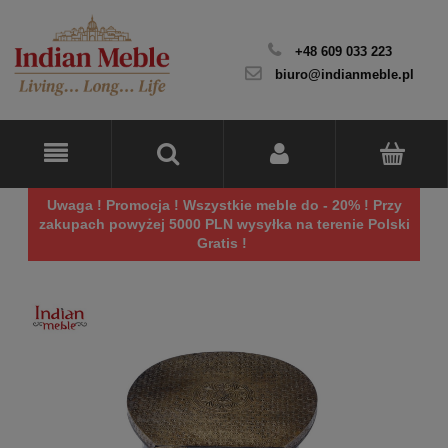
+48 609 033 223
biuro@indianmeble.pl
Uwaga ! Promocja ! Wszystkie meble do - 20% ! Przy
zakupach powyżej 5000 PLN wysyłka na terenie Polski
Gratis !