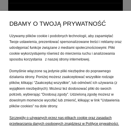
MEBLE KOLONIALNE DO GABINETU
DBAMY O TWOJĄ PRYWATNOŚĆ
MOJE KONTO
Używamy plików cookie i podobnych technologii, aby zapamiętać
Twoje ustawienia, prezentować spersonalizowane treści i reklamy oraz
udostępniać funkcje związane z mediami społecznościowymi. Pliki
PŁATNOŚCI I DOSTAWA
cookie wykorzystujemy również do mierzenia ruchu i analizowania
sposobu korzystania z naszej strony internetowej.
Domyślnie włączone są jedynie pliki niezbędne do poprawnego
INFORMACJE
działania strony. Poniżej możesz zaakceptować wszystkie rodzaje
plików, klikając “Zaakceptuj wszystkie”, lub odmówić ich używania (z
wyjątkiem niezbędnych). Możesz też dostosować pliki do swoich
O NAS
potrzeb, wybierając “Dostosuj zgody”. Udzieloną zgodę możesz w
dowolnym momencie wycofać lub zmienić, klikając w link “Ustawienia
plików cookies” na dole strony.
Szczegóły o używanych przez nas plikach cookie oraz zasadach
przetwarzania danych osobowych znajdziesz w Polityce prywatności.