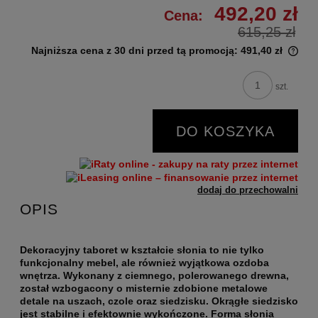
492,20 zł
Cena:
615,25 zł
Najniższa cena z 30 dni przed tą promocją:
491,40 zł
szt.
DO KOSZYKA
dodaj do przechowalni
OPIS
Dekoracyjny taboret w kształcie słonia to nie tylko
funkcjonalny mebel, ale również wyjątkowa ozdoba
wnętrza. Wykonany z ciemnego, polerowanego drewna,
został wzbogacony o misternie zdobione metalowe
detale na uszach, czole oraz siedzisku. Okrągłe siedzisko
jest stabilne i efektownie wykończone. Forma słonia