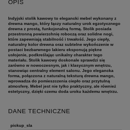
OPIS
Indyjski stolik kawowy to elegancki mebel wykonany z
drewna mango, który łączy naturalny urok egzotycznego
drewna z prostą, funkcjonalną formą. Stolik posiada
przestronną powierzchnię roboczą oraz solidne nogi,
które zapewniają stabilność i trwałość. Jego ciepły,
naturalny kolor drewna oraz subtelne wykończenie w
postaci bezbarwnego lakieru eksponują piękne
usłojenie, podkreślając unikalny charakter tego
materiału. Stolik kawowy doskonale sprawdzi się
zarówno w nowoczesnym, jak i klasycznym wnętrzu,
stanowiąc centralny element salonu. Jego elegancka
forma, połączona z naturalną teksturą drewna mango,
wprowadza do pomieszczenia ciepło oraz przytulną
atmosferę. Mebel jest nie tylko praktyczny, ale również
estetyczny, dzięki czemu doda uroku każdemu wnętrzu.
DANE TECHNICZNE
pickup_sla