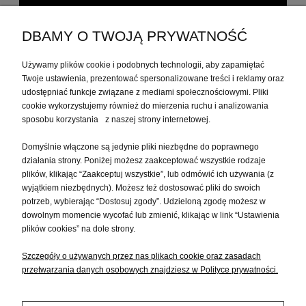
MEBLE KOLONIALNE DO GABINETU
DBAMY O TWOJĄ PRYWATNOŚĆ
MOJE KONTO
Używamy plików cookie i podobnych technologii, aby zapamiętać
Twoje ustawienia, prezentować spersonalizowane treści i reklamy oraz
udostępniać funkcje związane z mediami społecznościowymi. Pliki
PŁATNOŚCI I DOSTAWA
cookie wykorzystujemy również do mierzenia ruchu i analizowania
sposobu korzystania z naszej strony internetowej.
Domyślnie włączone są jedynie pliki niezbędne do poprawnego
INFORMACJE
działania strony. Poniżej możesz zaakceptować wszystkie rodzaje
plików, klikając “Zaakceptuj wszystkie”, lub odmówić ich używania (z
wyjątkiem niezbędnych). Możesz też dostosować pliki do swoich
O NAS
potrzeb, wybierając “Dostosuj zgody”. Udzieloną zgodę możesz w
dowolnym momencie wycofać lub zmienić, klikając w link “Ustawienia
plików cookies” na dole strony.
Szczegóły o używanych przez nas plikach cookie oraz zasadach
przetwarzania danych osobowych znajdziesz w Polityce prywatności.