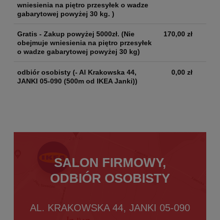
wniesienia na piętro przesyłek o wadze
gabarytowej powyżej 30 kg. )
Gratis - Zakup powyżej 5000zł.
(Nie
170,00 zł
obejmuje wniesienia na piętro przesyłek
o wadze gabarytowej powyżej 30 kg)
odbiór osobisty
(- Al Krakowska 44,
0,00 zł
JANKI 05-090 (500m od IKEA Janki))
SALON FIRMOWY,
ODBIÓR OSOBISTY
AL. KRAKOWSKA 44, JANKI 05-090