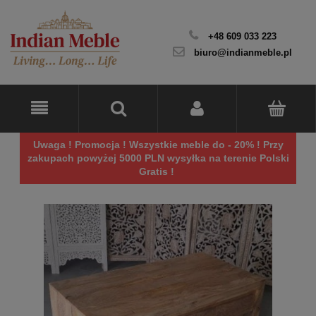
+48 609 033 223
biuro@indianmeble.pl
Uwaga ! Promocja ! Wszystkie meble do - 20% ! Przy
zakupach powyżej 5000 PLN wysyłka na terenie Polski
Gratis !