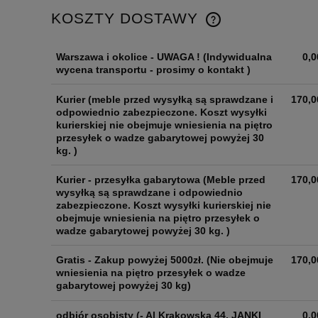
KOSZTY DOSTAWY
Warszawa i okolice - UWAGA !
(Indywidualna
0,0
wycena transportu - prosimy o kontakt )
Kurier
(meble przed wysyłką są sprawdzane i
170,0
odpowiednio zabezpieczone. Koszt wysyłki
kurierskiej nie obejmuje wniesienia na piętro
przesyłek o wadze gabarytowej powyżej 30
kg. )
Kurier - przesyłka gabarytowa
(Meble przed
170,0
wysyłką są sprawdzane i odpowiednio
zabezpieczone. Koszt wysyłki kurierskiej nie
obejmuje wniesienia na piętro przesyłek o
wadze gabarytowej powyżej 30 kg. )
Gratis - Zakup powyżej 5000zł.
(Nie obejmuje
170,0
wniesienia na piętro przesyłek o wadze
gabarytowej powyżej 30 kg)
odbiór osobisty
(- Al Krakowska 44, JANKI
0,0