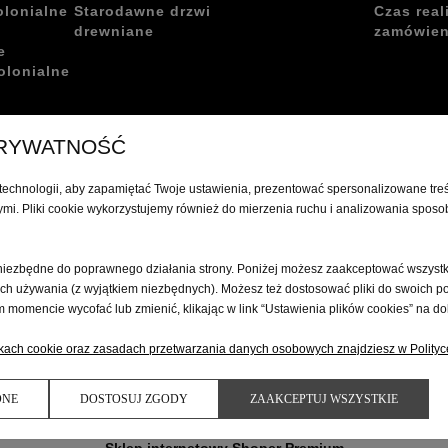
olonialne
Starodawne drzwi
Czas real
drewniane
zamówien
e
olonialne
PRYWATNOŚĆ
echnologii, aby zapamiętać Twoje ustawienia, prezentować spersonalizowane treśc
i. Pliki cookie wykorzystujemy również do mierzenia ruchu i analizowania sposo
niezbędne do poprawnego działania strony. Poniżej możesz zaakceptować wszystkie
ich używania (z wyjątkiem niezbędnych). Możesz też dostosować pliki do swoich po
omencie wycofać lub zmienić, klikając w link “Ustawienia plików cookies” na dol
kach cookie oraz zasadach przetwarzania danych osobowych znajdziesz w Polityc
DNE
DOSTOSUJ ZGODY
ZAAKCEPTUJ WSZYSTKIE
Sklep internetowy Shoper Premium