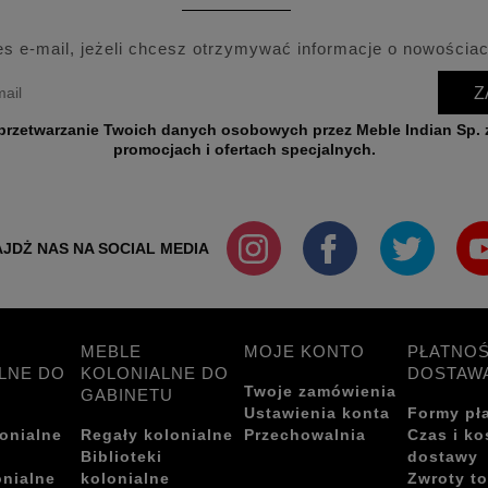
es e-mail, jeżeli chcesz otrzymywać informacje o nowościac
Z
wych przez Meble Indian Sp. z o.o. w celu przesyłania informacji o nowościach,
promocjach i ofertach specjalnych.
JDŻ NAS NA SOCIAL MEDIA
MEBLE
MOJE KONTO
PŁATNOŚ
LNE DO
KOLONIALNE DO
DOSTAW
Twoje zamówienia
GABINETU
Ustawienia konta
Formy pł
onialne
Regały kolonialne
Przechowalnia
Czas i ko
i
Biblioteki
dostawy
onialne
kolonialne
Zwroty t