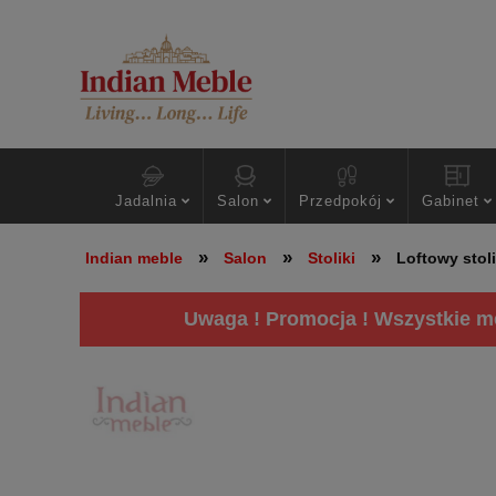
Jadalnia
Salon
Przedpokój
Gabinet
»
»
»
Indian meble
Salon
Stoliki
Loftowy stol
Uwaga ! Promocja ! Wszystkie me