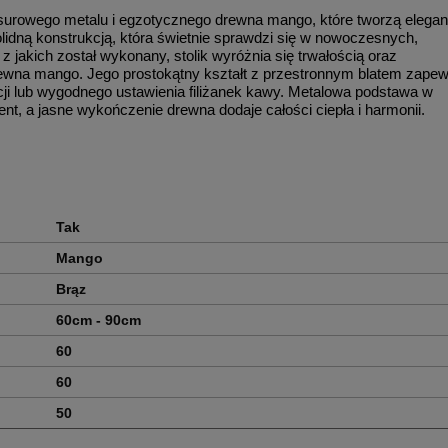
 surowego metalu i egzotycznego drewna mango, które tworzą elegan
 solidną konstrukcją, która świetnie sprawdzi się w nowoczesnych,
z jakich został wykonany, stolik wyróżnia się trwałością oraz
rewna mango. Jego prostokątny kształt z przestronnym blatem zapew
i lub wygodnego ustawienia filiżanek kawy. Metalowa podstawa w
t, a jasne wykończenie drewna dodaje całości ciepła i harmonii.
Tak
Mango
Brąz
60cm - 90cm
60
60
50