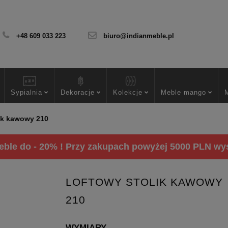
+48 609 033 223
biuro@indianmeble.pl
Sypialnia
Dekoracje
Kolekcje
Meble mango
ik kawowy 210
ble do - 20% ! Przy zakupach powyżej 5000 PLN wysy
LOFTOWY STOLIK KAWOWY
210
WYMIARY