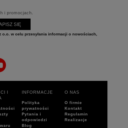
h i promocjach.
APISZ SIĘ
CI I
INFORMACJE
O NAS
A
Polityka
O firmie
atności
prywatności
Kontakt
szty
Pytania i
Regulamin
odpowiedzi
Realizacje
owaru
Blog