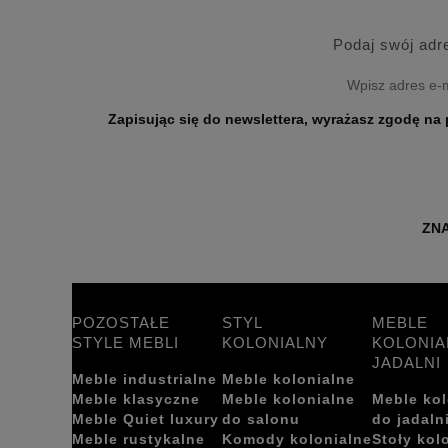
Podaj swój adr
Zapisując się do newslettera, wyrażasz zgodę na przetwarzanie Twoich danych osobo
ZNA
POZOSTAŁE
STYL
MEBLE
STYLE MEBLI
KOLONIALNY
KOLONIA
JADALNI
Meble industrialne
Meble kolonialne
Meble klasyczne
Meble kolonialne
Meble kol
Meble Quiet luxury
do salonu
do jadaln
Meble rustykalne
Komody kolonialne
Stoły kol