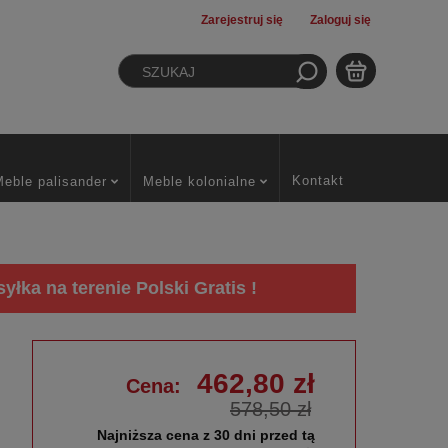
Zarejestruj się
Zaloguj się
Kontakt
Meble palisander
Meble kolonialne
łka na terenie Polski Gratis !
462,80 zł
Cena:
578,50 zł
Najniższa cena z 30 dni przed tą