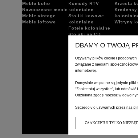
Meble boho
Komody RTV
Krzesła k
Nowoczesne meble
kolonialne
Kredensy
Meble vintage
Stoliki kawowe
kolonialn
Meble loftowe
kolonialne
Witryny k
Fotele kolonialne
Stojaki na CD
kolonialne
DBAMY O TWOJĄ 
Ławki kolonialne
Używamy plików cookie i podobnych t
związane z mediami społecznościowym
internetowej.
Domyślnie włączone są jedynie pliki 
“Zaakceptuj wszystkie”, lub odmówić 
Udzieloną zgodę możesz w dowolnym m
Szczegóły o używanych przez nas pli
ZAAKCEPTUJ TYLKO NIEZBĘ