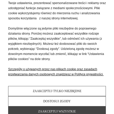
Twoje ustawienia, prezentować spersonalizowane treści i reklamy oraz
udostępniać funkcje związane z mediami społecznościowymi. Pliki
PŁATNOŚCI I DOSTAWA
cookie wykorzystujemy również do mierzenia ruchu i analizowania
sposobu korzystania z naszej strony internetowej.
Domyślnie włączone są jedynie pliki niezbędne do poprawnego
INFORMACJE
działania strony. Poniżej możesz zaakceptować wszystkie rodzaje
plików, klikając “Zaakceptuj wszystkie”, lub odmówić ich używania (z
wyjątkiem niezbędnych). Możesz też dostosować pliki do swoich
O NAS
potrzeb, wybierając “Dostosuj zgody”. Udzieloną zgodę możesz w
dowolnym momencie wycofać lub zmienić, klikając w link “Ustawienia
plików cookies” na dole strony.
Szczegóły o używanych przez nas plikach cookie oraz zasadach
przetwarzania danych osobowych znajdziesz w Polityce prywatności.
ZAAKCEPTUJ TYLKO NIEZBĘDNE
POKAŻ PEŁNĄ WERSJĘ STRONY
DOSTOSUJ ZGODY
Sklep internetowy Shoper Premium
ZAAKCEPTUJ WSZYSTKIE