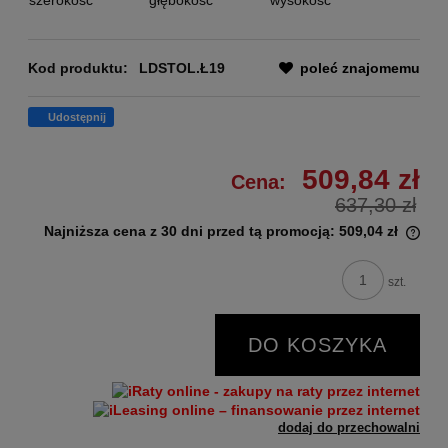
szerokość
głębokość
wysokość
Kod produktu:
LDSTOL.Ł19
poleć znajomemu
Udostępnij
509,84 zł
Cena:
637,30 zł
Najniższa cena z 30 dni przed tą promocją:
509,04 zł
szt.
DO KOSZYKA
dodaj do przechowalni