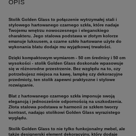
OPIS
Stolik Golden Glass to połączenie wytrzymałej stali i
stylowego hartowanego czarnego szkła, które nadaje
Twojemu wnętrzu nowoczesnego i eleganckiego
charakteru. Jego stalowa podstawa w złotym kolorze
emanuje luksusem, a czarne szkło hartowane użyte do
wykonania blatu dodaje mu wyjątkowej trwałości.
Dzięki kompaktowym wymiarom - 50 cm średnicy i 50 cm
wysokości - stolik Golden Glass doskonale wpasowuje
się w różnorodne przestrzenie. Bez względu na to, czy
potrzebujesz miejsca na kawę, lampkę czy dekoracyjne
przedmioty, ten stolik zapewni praktyczne i stylowe
rozwiązanie.
Blat z hartowanego czarnego szkła imponuje swoją
elegancją i jednocześnie odpornością na uszkodzenia.
Złota stalowa podstawa w harmonii ze szkłem tworzy
kontrast, nadając stolikowi Golden Glass wyrazistego
wyglądu.
Stolik Golden Glass to nie tylko funkcjonalny mebel, ale
także designerski element dekoracyjny, który dodaje