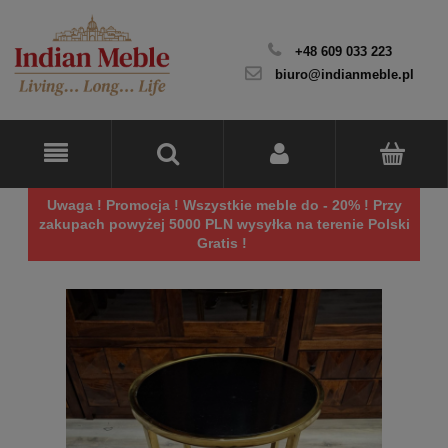
+48 609 033 223
biuro@indianmeble.pl
Uwaga ! Promocja ! Wszystkie meble do - 20% ! Przy
zakupach powyżej 5000 PLN wysyłka na terenie Polski
Gratis !