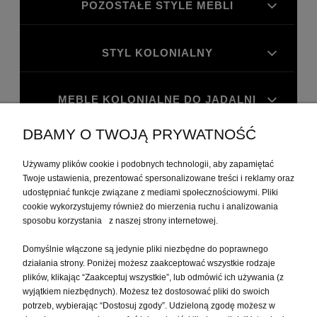
POZOSTAŁE STYLE MEBLI
STYL KOLONIALNY
MEBLE KOLONIALNE DO JADALNI
DBAMY O TWOJĄ PRYWATNOŚĆ
MEBLE KOLONIALNE DO GABINETU
Używamy plików cookie i podobnych technologii, aby zapamiętać
Twoje ustawienia, prezentować spersonalizowane treści i reklamy oraz
MOJE KONTO
udostępniać funkcje związane z mediami społecznościowymi. Pliki
cookie wykorzystujemy również do mierzenia ruchu i analizowania
sposobu korzystania z naszej strony internetowej.
PŁATNOŚCI I DOSTAWA
Domyślnie włączone są jedynie pliki niezbędne do poprawnego
działania strony. Poniżej możesz zaakceptować wszystkie rodzaje
plików, klikając “Zaakceptuj wszystkie”, lub odmówić ich używania (z
INFORMACJE
wyjątkiem niezbędnych). Możesz też dostosować pliki do swoich
potrzeb, wybierając “Dostosuj zgody”. Udzieloną zgodę możesz w