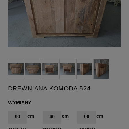
DREWNIANA KOMODA 524
WYMIARY
90
40
90
szerokość
głębokość
wysokość