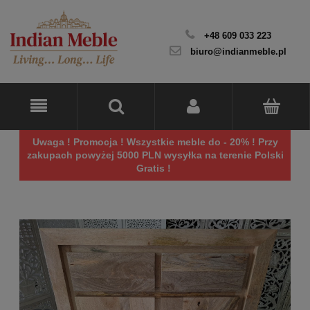
+48 609 033 223
biuro@indianmeble.pl
Uwaga ! Promocja ! Wszystkie meble do - 20% ! Przy
zakupach powyżej 5000 PLN wysyłka na terenie Polski
Gratis !