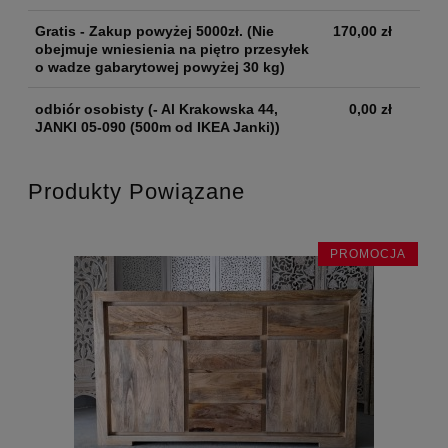
Gratis - Zakup powyżej 5000zł.
(Nie
170,00 zł
obejmuje wniesienia na piętro przesyłek
o wadze gabarytowej powyżej 30 kg)
odbiór osobisty
(- Al Krakowska 44,
0,00 zł
JANKI 05-090 (500m od IKEA Janki))
Produkty Powiązane
JA
PROMOCJA