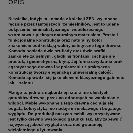
OPIS
Niewielka, indyjska komoda z kolekcji ZEN, wykonana
ręcznie przez tamtejszych rzemieślników, jest to udane
połączenie minimalistycznego, współczesnego
wzornictwa z pięknym naturalnym materiałem. Prosta i
funkcjonalna konstrukcja oraz naturalny kolor
znakomicie podkreślają walory estetyczne tego drewna.
Komoda posiada dwie szuflady oraz dwie szafki
zamknięte za pełnymi, gładkimi frontami, cechuje się
prostotą i geometryczną bryłą. Jej forma uwydatnia urok
egzotycznego drewna i w połączeniu z praktyczną
konstrukcją tworzy elegancką i uniwersalną całość.
Komoda sprawdzi się jako element klasycznego gabinetu
jak i salonu.
Mango to jedno z najbardziej naturalnie oleistych
gatunków drewna, przez co odpornych na wchłanianie
wilgoci. Meble wykonane z tego drewna cechują się
bogatą kolorystyką, co nadaje im ciekawego i bogatego
wyglądu. Do produkcji naszych mebli, wykorzystywane
jest tylko drewno wysokiego gatunku tak, aby zapewnić
najwyższą jakość wyglądu oraz dać gwarancję
wieloletniego użytkowania.