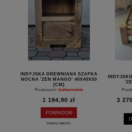
INDYJSKA DREWNIANA SZAFKA
ANGO'
INDYJSK
NOCNA 'ZEN MANGO' 40X40X50
'Z
[CM]
Producent:
Indianmeble
Prod
1 194,90 zł
3 270
ł
POWIADOM
ZOBACZ WIĘCEJ