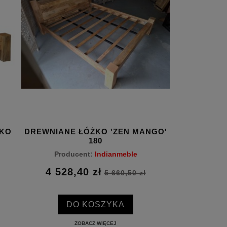
ŻKO
DREWNIANE ŁÓŻKO 'ZEN MANGO'
DREWNIANE 
180
Producent:
Indianmeble
Produc
4 528,40 zł
1 134,
5 660,50 zł
DO KOSZYKA
D
ZOBACZ WIĘCEJ