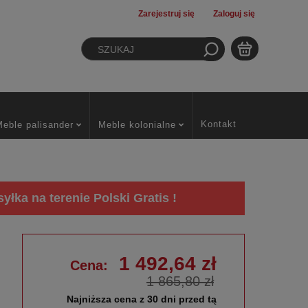
Zarejestruj się
Zaloguj się
Kontakt
Meble palisander
Meble kolonialne
łka na terenie Polski Gratis !
1 492,64 zł
Cena:
1 865,80 zł
Najniższa cena z 30 dni przed tą