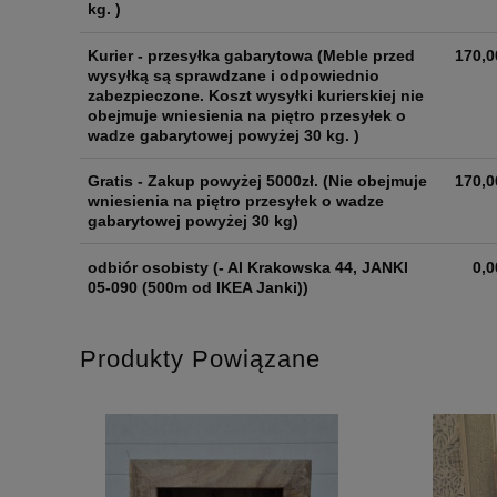
kg. )
Kurier - przesyłka gabarytowa
(Meble przed
170,0
wysyłką są sprawdzane i odpowiednio
zabezpieczone. Koszt wysyłki kurierskiej nie
obejmuje wniesienia na piętro przesyłek o
wadze gabarytowej powyżej 30 kg. )
Gratis - Zakup powyżej 5000zł.
(Nie obejmuje
170,0
wniesienia na piętro przesyłek o wadze
gabarytowej powyżej 30 kg)
odbiór osobisty
(- Al Krakowska 44, JANKI
0,0
05-090 (500m od IKEA Janki))
Produkty Powiązane
OCJA