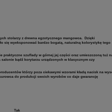
zych stolarzy z drewna egzotycznego mangowca. Dzięki
o się wyeksponować bardzo bogatą, naturalną kolorystykę tego
e praktyczne szuflady w górnej jej części oraz umieszczoną tuż n
a salonie bądź korytarzu urządzonych w klasycznym czy
producentów którzy poza ciekawymi wzorami kładą nacisk na wys
surowca do produkcji swoich wyrobów co daje gwarancję
Tak