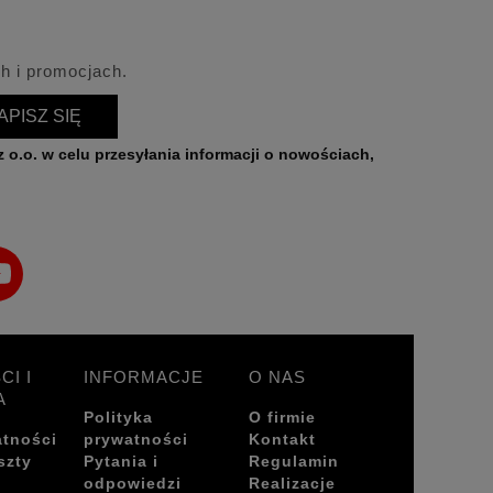
h i promocjach.
APISZ SIĘ
CI I
INFORMACJE
O NAS
A
Polityka
O firmie
atności
prywatności
Kontakt
szty
Pytania i
Regulamin
odpowiedzi
Realizacje