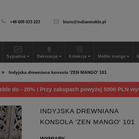
+48 609 033 223
biuro@indianmeble.pl
Sypialnia
Dekoracje
Kolekcje
Meble mango
»
Indyjska drewniana konsola 'ZEN MANGO' 101
ble do - 20% ! Przy zakupach powyżej 5000 PLN wysy
INDYJSKA DREWNIANA
KONSOLA 'ZEN MANGO' 101
WYMIARY