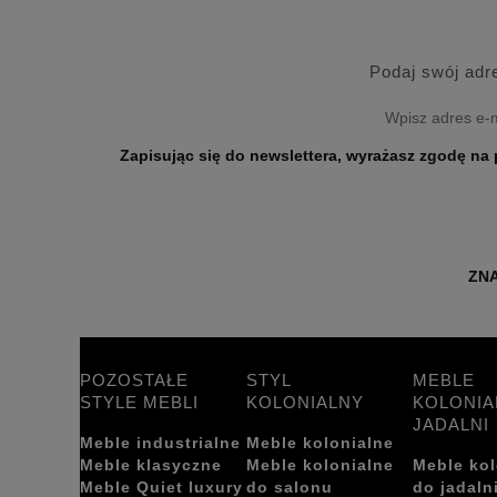
Podaj swój adr
Zapisując się do newslettera, wyrażasz zgodę na przetwarzanie Twoich danych osobo
ZNA
POZOSTAŁE
STYL
MEBLE
STYLE MEBLI
KOLONIALNY
KOLONIA
JADALNI
Meble industrialne
Meble kolonialne
Meble klasyczne
Meble kolonialne
Meble kol
Meble Quiet luxury
do salonu
do jadaln