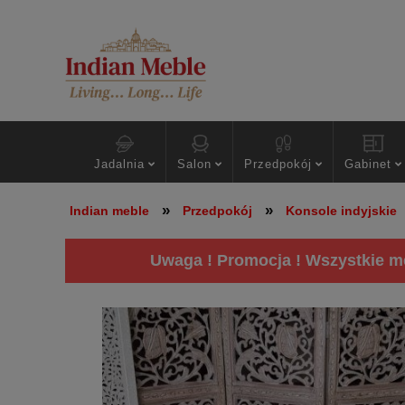
Jadalnia
Salon
Przedpokój
Gabinet
»
»
Indian meble
Przedpokój
Konsole indyjskie
Uwaga ! Promocja ! Wszystkie me