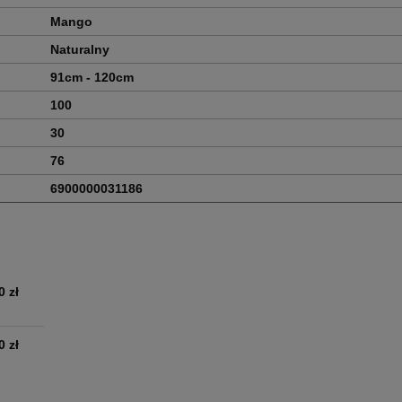
Mango
Naturalny
91cm - 120cm
100
30
76
6900000031186
0 zł
0 zł