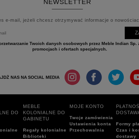
NEWSLETTER
es e-mail, jeżeli chcesz otrzymywać informacje o nowościac
Z
wych przez Meble Indian Sp. z o.o. w celu przesyłania informacji o nowościach,
promocjach i ofertach specjalnych.
JDŻ NAS NA SOCIAL MEDIA
MEBLE
MOJE KONTO
PŁATNOŚ
LNE DO
KOLONIALNE DO
DOSTAW
Twoje zamówienia
GABINETU
Ustawienia konta
Formy pł
onialne
Regały kolonialne
Przechowalnia
Czas i ko
i
Biblioteki
dostawy