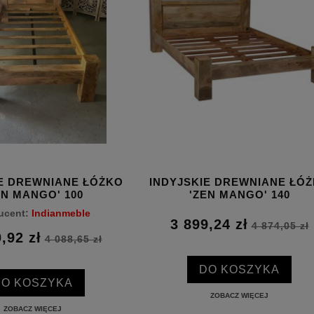
IE DREWNIANE ŁÓŻKO
INDYJSKIE DREWNIANE ŁÓ
EN MANGO' 100
'ZEN MANGO' 140
ucent:
Indianmeble
3 899,24 zł
4 874,05 zł
,92 zł
4 088,65 zł
DO KOSZYKA
DO KOSZYKA
ZOBACZ WIĘCEJ
ZOBACZ WIĘCEJ