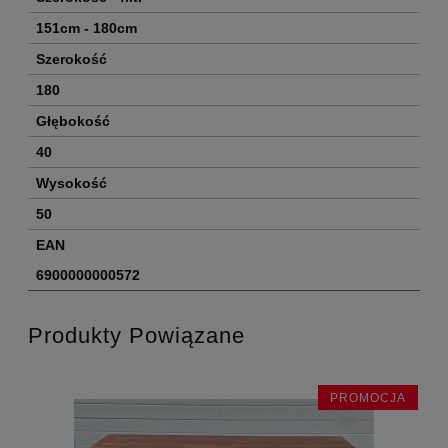
151cm - 180cm
Szerokość
180
Głębokość
40
Wysokość
50
EAN
6900000000572
Produkty Powiązane
JA
PROMOCJA