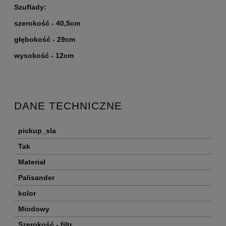
Szuflady:
szerokość - 40,5cm
głębokość - 29cm
wysokość - 12cm
DANE TECHNICZNE
pickup_sla
Tak
Materiał
Palisander
kolor
Miodowy
Szerokość - filtr