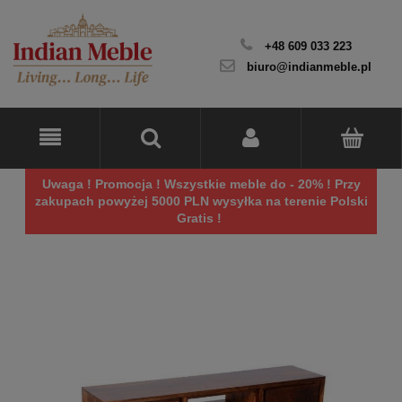
+48 609 033 223
biuro@indianmeble.pl
Uwaga ! Promocja ! Wszystkie meble do - 20% ! Przy
zakupach powyżej 5000 PLN wysyłka na terenie Polski
Gratis !