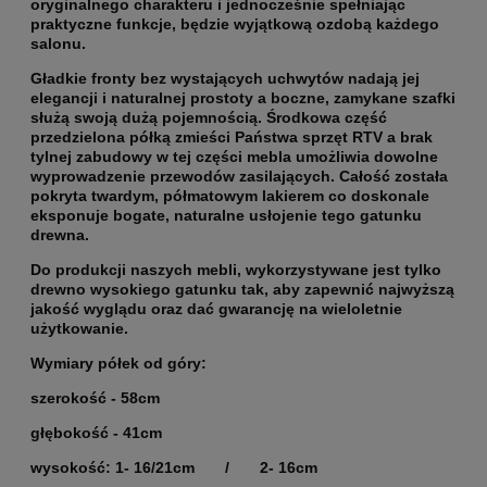
oryginalnego charakteru i jednocześnie spełniając
praktyczne funkcje, będzie wyjątkową ozdobą każdego
salonu.
Gładkie fronty bez wystających uchwytów nadają jej
elegancji i naturalnej prostoty a boczne, zamykane szafki
służą swoją dużą pojemnością. Środkowa część
przedzielona półką zmieści Państwa sprzęt RTV a brak
tylnej zabudowy w tej części mebla umożliwia dowolne
wyprowadzenie przewodów zasilających. Całość została
pokryta twardym, półmatowym lakierem co doskonale
eksponuje bogate, naturalne usłojenie tego gatunku
drewna.
Do produkcji naszych mebli, wykorzystywane jest tylko
drewno wysokiego gatunku tak, aby zapewnić najwyższą
jakość wyglądu oraz dać gwarancję na wieloletnie
użytkowanie.
Wymiary półek od góry:
szerokość - 58cm
głębokość - 41cm
wysokość: 1- 16/21cm / 2- 16cm