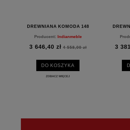
 527
DREWNIANA KOMODA 148
DREWN
Producent:
Indianmeble
Prod
3 646,40 zł
3 381
ł
4 558,00 zł
DO KOSZYKA
ZOBACZ WIĘCEJ