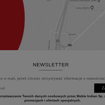
NEWSLETTER
es e-mail, jeżeli chcesz otrzymywać informacje o nowościac
Z
wych przez Meble Indian Sp. z o.o. w celu przesyłania informacji o nowościach,
promocjach i ofertach specjalnych.