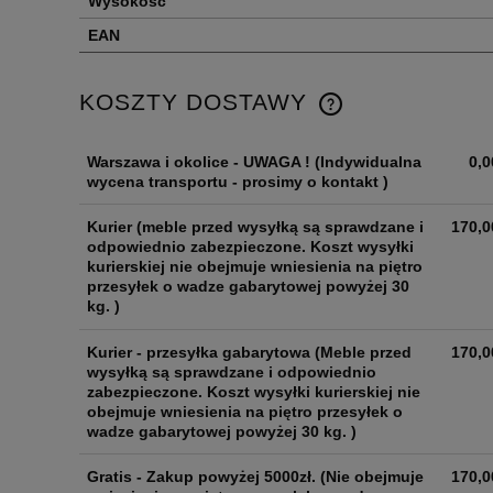
Wysokość
EAN
KOSZTY DOSTAWY
Warszawa i okolice - UWAGA !
(Indywidualna
0,0
wycena transportu - prosimy o kontakt )
Kurier
(meble przed wysyłką są sprawdzane i
170,0
odpowiednio zabezpieczone. Koszt wysyłki
kurierskiej nie obejmuje wniesienia na piętro
przesyłek o wadze gabarytowej powyżej 30
kg. )
Kurier - przesyłka gabarytowa
(Meble przed
170,0
wysyłką są sprawdzane i odpowiednio
zabezpieczone. Koszt wysyłki kurierskiej nie
obejmuje wniesienia na piętro przesyłek o
wadze gabarytowej powyżej 30 kg. )
Gratis - Zakup powyżej 5000zł.
(Nie obejmuje
170,0