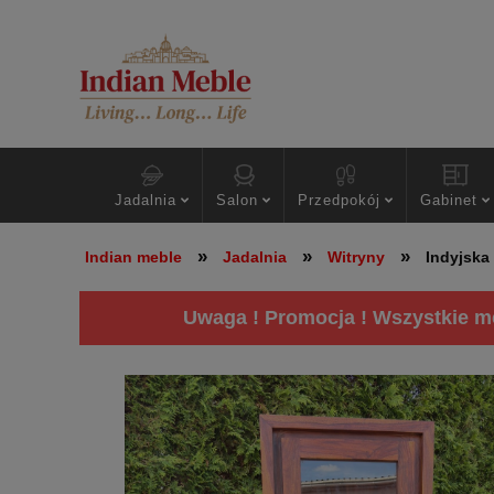
Jadalnia
Salon
Przedpokój
Gabinet
»
»
»
Indian meble
Jadalnia
Witryny
Indyjska
Uwaga ! Promocja ! Wszystkie me